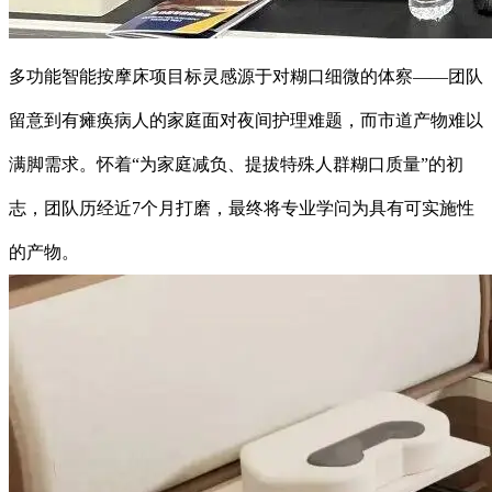
多功能智能按摩床项目标灵感源于对糊口细微的体察——团队
留意到有瘫痪病人的家庭面对夜间护理难题，而市道产物难以
满脚需求。怀着“为家庭减负、提拔特殊人群糊口质量”的初
志，团队历经近7个月打磨，最终将专业学问为具有可实施性
的产物。