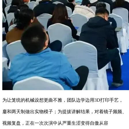
为让笼统的机械设想更曲不雅，团队边学边用3D打印手艺，
鏖和两天制做出实物模子；为提拔讲解结果，对着镜子频频、
视频复盘，正在一次次演中从严重生涩变得自傲从容