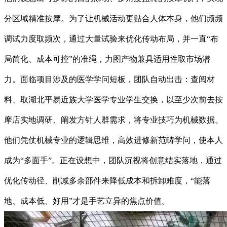
分区域精准按摩。为了让机械活动更贴合人体本身，他们频频
调试力度取频次，通过大量试验来优化传动布局，并一直“布
局简化、成本可控”的准绳，力图产物兼具适用性取市场潜
力。面临项目涉及的医学学问短板，团队自动出击：查阅材
料、取湖北平易近族大学医学专业学生交换，以至少次前去按
摩店实地调研、阐发方针人群需求，将专业技巧为机械数据。
他们凭仗机械专业的逻辑思维，高效进修新范畴学问，使本人
成为“多面手”。正在设想中，团队沉视将创意结实落地，通过
优化传动径、削减多余部件来降低成本和拆卸难度，“能落
地、成本低、好用”才是手艺立异的焦点价值。