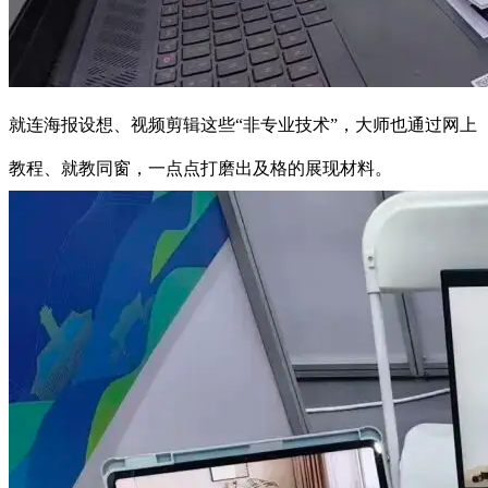
就连海报设想、视频剪辑这些“非专业技术”，大师也通过网上
教程、就教同窗，一点点打磨出及格的展现材料。