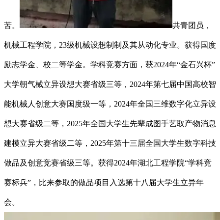
苦。
共青团员，
机械工程学院，23级机械设想制制及其从动化专业。获得国度
励志学金、校二等学金。学科竞赛方面，获2024年“金石兴杯”
大学朝气械立异设想大赛省级三等，2024年第七届中国高校智
能机械人创意大赛国度级一等，2024年全国三维数字化立异设
想大赛省级二等，2025年全国大学生先辈成图手艺取产物消息
建模立异大赛省级二等，2025年第十三届全国大学生数字科技
做品及创意竞赛省级三等。获得2024年湖北工程学院“学科竞
赛标兵”，比来参取的做品项目入选第十八届大学生立异年
会。