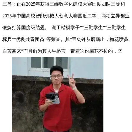
三等；正在2025年获得三维数字化建模大赛国度团队三等和
2025年中国高校智能机械人创意大赛国度二等；两项立异创业
锻炼打算国度级结题。“湖工楷模学子”“三勤学生”“三勤学生
标兵”“优良共青团员”等荣誉。其“宝剑锋从磨砺出，梅花喷鼻
自苦寒来”而且做为其人生格言，带着这份梅花不拔的，坚