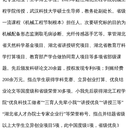
程学院传授，武汉科技大学硕士生导师，教务处副处长。省级
一流课程《机械工程节制根本》担任人。次要研究标的目的为
机械配备形态监测取毛病诊断、光纤传感器手艺等。掌管湖北
省天然科学基金项目、湖北省讲授研究项目、湖北省教育厅科
学打算项目、教育部产学合做协同育人项目等多项省部级课
题。先后颁发科研论文20余篇，授权发现专利6项；到账经费
200余万元。指点学生获得学科竞赛、立异创业打算、优良结
业论文等国度级和省级荣誉30多项。小我先后获得湖北工程学
院“优良科技工做者”“三育人先辈小我”“讲授优良”“讲授三等”
“湖北省人才办院士专家企业行”等荣誉称号。指点并结题省级
以上大学生立异创业项目5项，此中国度级1项，省级优良3