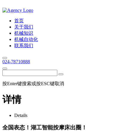
首页
关于我们
机械知识
机械自动化
联系我们
024-78710888
按Enter键搜索或按ESC键取消
详情
Details
全国表态！湖工智能按摩床出圈！