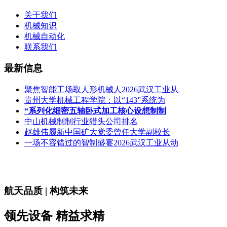
关于我们
机械知识
机械自动化
联系我们
最新信息
聚焦智能工场取人形机械人2026武汉工业从
贵州大学机械工程学院：以“143”系统为
“系列化细密五轴卧式加工核心设想制制
中山机械制制行业猎头公司排名
赵雄伟履新中国矿大党委曾任大学副校长
一场不容错过的智制盛宴2026武汉工业从动
航天品质 | 构筑未来
领先设备 精益求精