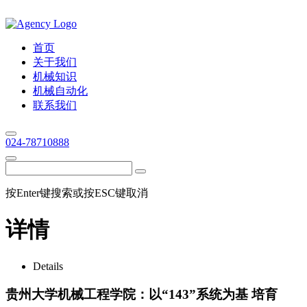
首页
关于我们
机械知识
机械自动化
联系我们
024-78710888
按Enter键搜索或按ESC键取消
详情
Details
贵州大学机械工程学院：以“143”系统为基 培育