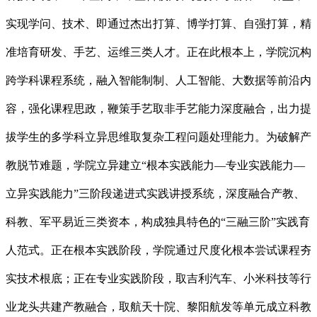
实现学问、技术、即通过杰出打算、博学打算、自强打算，精
准培育研发、手艺、运维三类人才。正在此根本上，学院沉构
跨学科课程系统，融入智能制制、人工智能、大数据等前沿内
容，强化课程思政，鞭策手艺取非手艺能力深度融合，出力提
拔学生的多学科立异思维取复杂工程问题处理能力。为破解产
教脱节难题，学院立异建立“根本实践能力—专业实践能力—
立异实践能力”三阶段递进式实践讲授系统，深度融合产教、
科教、军平易近三类资本，构成独具特色的“三融三阶”实践育
人范式。正在根本实践阶段，学院通过尺度化根本尝试课程夯
实技术根底；正在专业实践阶段，取吉利汽车、小米科技等行
业龙头共建产教融合，取航天十院、黎阳航发等单元成立科教