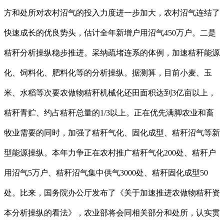
方和处所对农村沼气的投入力度进一步加大，农村沼气连结了
快速成长的优良势头，估计全年新增户用沼气450万户。二是
秸秆分析操纵稳步推进。采纳疏堵连系的体例，加速秸秆能源
化、饲料化、肥料化等的分析操纵。据测算，目前小麦、玉
米、水稻等次要农做物秸秆机械化还田面积达到3亿亩以上，
秸秆青贮、约占秸秆总量的1/3以上。正在优先满脚农业和畜
牧业需要的同时，加强了秸秆气化、固化成型、秸秆沼气等新
型能源操纵。本年力争正在农村推广秸秆气化200处、秸秆户
用沼气5万户、秸秆沼气集中供气3000处、秸秆固化成型50
处。比来，国务院办公厅发布了《关于加速推进农做物秸秆资
本分析操纵的看法》，农业部将会同相关部分和处所，认实贯