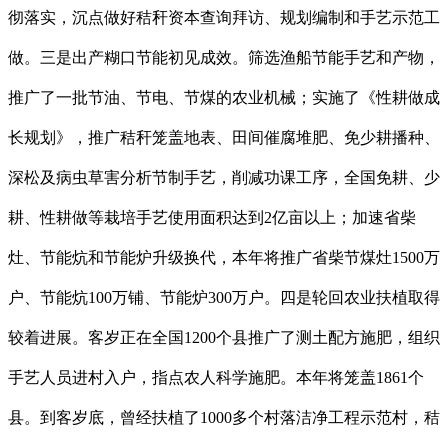
彻落实，沉点做好秸秆资本查询拜访、规划编制和手艺示范工
做。三是出产糊口节能初见成效。筛选渔船节能手艺和产物，
推广了一批节油、节电、节煤的农业机械；实施了《性耕做成
长规划》，推广秸秆笼盖地表、田间催腐堆肥、免少耕播种、
深松及病虫草害分析节制手艺，削减功课工序，全国免耕、少
耕、性耕做等栽培手艺使用面积达到2亿亩以上；加速省柴
灶、节能炕和节能炉升级换代，本年将推广省柴节煤灶1500万
户、节能炕100万铺、节能炉300万户。四是轮回农业扶植取得
较着进展。客岁正在全国1200个县推广了测土配方施肥，组织
手艺人员进村入户，指点农人科学施肥。本年将笼盖1861个
县。到客岁底，曾经扶植了1000多个村落洁净工程示范村，秸