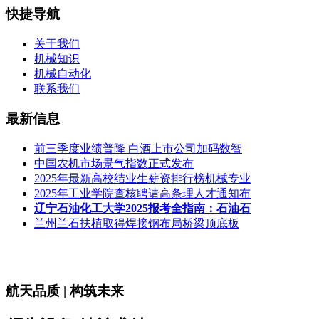
快捷导航
关于我们
机械知识
机械自动化
联系我们
最新信息
前三季度业绩普降 白酒上市公司加码数智
中国农机市场景气指数正式发布
2025年最新高校结业生薪资排行榜机械专业
2025年工业学院查核聘请高条理人才通知布
辽宁石油化工大学2025报考全指南：石油石
兰州兰石扶植取得焊接钢布局桥梁顶底板
航天品质 | 构筑未来