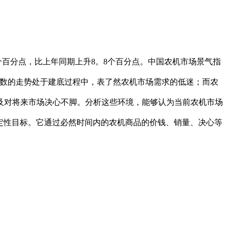
9个百分点，比上年同期上升8。8个百分点。中国农机市场景气指
，指数的走势处于建底过程中，表了然农机市场需求的低迷；而农
及对将来市场决心不脚。分析这些环境，能够认为当前农机市场
定性目标。它通过必然时间内的农机商品的价钱、销量、决心等