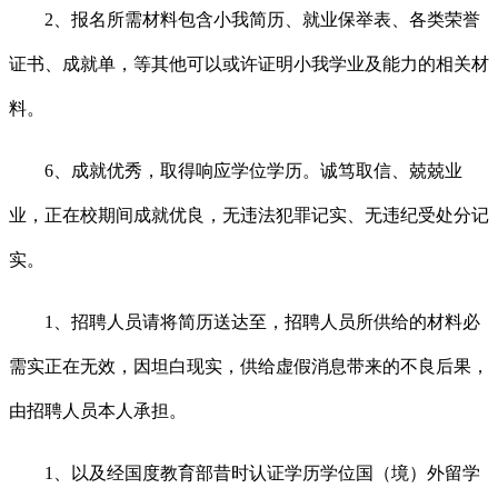
2、报名所需材料包含小我简历、就业保举表、各类荣誉
证书、成就单，等其他可以或许证明小我学业及能力的相关材
料。
6、成就优秀，取得响应学位学历。诚笃取信、兢兢业
业，正在校期间成就优良，无违法犯罪记实、无违纪受处分记
实。
1、招聘人员请将简历送达至，招聘人员所供给的材料必
需实正在无效，因坦白现实，供给虚假消息带来的不良后果，
由招聘人员本人承担。
1、以及经国度教育部昔时认证学历学位国（境）外留学