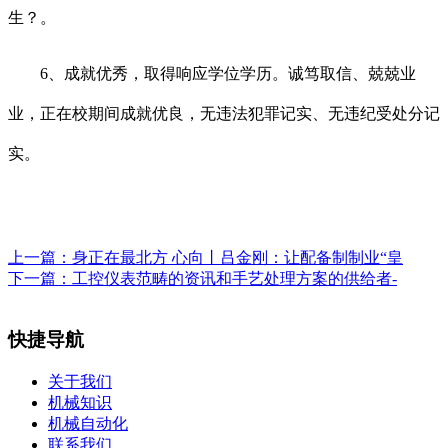
生？。
6、成就优秀，取得响应学位学历。诚笃取信、兢兢业
业，正在校期间成就优良，无违法犯罪记实、无违纪受处分记
实。
上一篇：
身正在最北方 心向丨吕金刚：让配备制制业“皇
下一篇：
工控仪表范畴的资讯和手艺处理方案的供给者-
快捷导航
关于我们
机械知识
机械自动化
联系我们