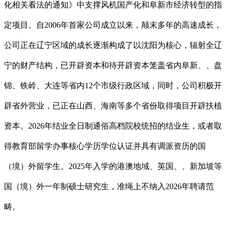
化相关看法的通知》中支撑风机国产化和阜新市经济转型的指
定项目。自2006年首家公司成立以来，颠末多年的高速成长，
公司正在辽宁区域的成长逐渐构成了以沈阳为核心，辐射全辽
宁的财产结构，已开辟资本和待开辟资本笼盖省内阜新、、盘
锦、铁岭、大连等省内12个市级行政区域，同时，公司积极开
辟省外营业，已正在山西、海南等多个省份取得项目开辟扶植
资本。2026年结业全日制通俗高档院校统招的结业生，或者取
得教育部留学办事核心学历学位认证并具有调派资历的国
（境）外留学生。2025年入学的港澳地域、英国、、新加坡等
国（境）外一年制硕士研究生，准绳上不纳入2026年聘请范
畴。