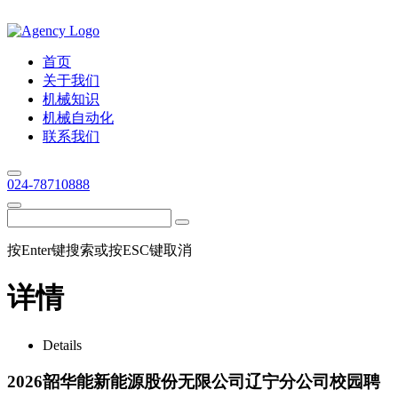
首页
关于我们
机械知识
机械自动化
联系我们
024-78710888
按Enter键搜索或按ESC键取消
详情
Details
2026韶华能新能源股份无限公司辽宁分公司校园聘