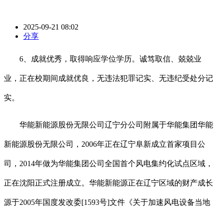
2025-09-21 08:02
分享
6、成就优秀，取得响应学位学历。诚笃取信、兢兢业
业，正在校期间成就优良，无违法犯罪记实、无违纪受处分记
实。
华能新能源股份无限公司辽宁分公司附属于华能集团华能
新能源股份无限公司，2006年正在辽宁阜新成立首家项目公
司，2014年做为华能集团公司全国首个风电集约化试点区域，
正在沈阳正式注册成立。华能新能源正在辽宁区域的财产成长
源于2005年国度发改委[1593号]文件《关于加速风电设备当地