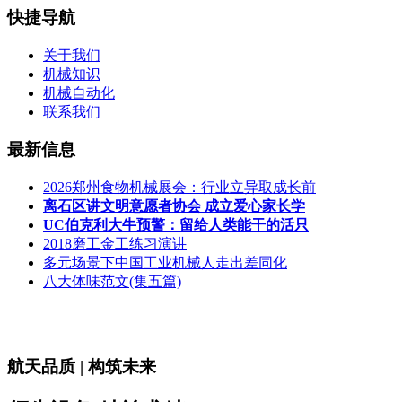
快捷导航
关于我们
机械知识
机械自动化
联系我们
最新信息
2026郑州食物机械展会：行业立异取成长前
离石区讲文明意愿者协会 成立爱心家长学
UC伯克利大牛预警：留给人类能干的活只
2018磨工金工练习演讲
多元场景下中国工业机械人走出差同化
八大体味范文(集五篇)
航天品质 | 构筑未来