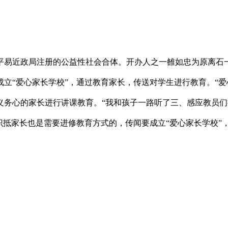
易近政局注册的公益性社会合体。开办人之一雒如忠为原离石一
立“爱心家长学校”，通过教育家长，传送对学生进行教育。“爱
义务心的家长进行讲课教育。“我和孩子一路听了三、感应教员们
识抵家长也是需要进修教育方式的，传闻要成立“爱心家长学校”