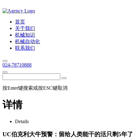
首页
关于我们
机械知识
机械自动化
联系我们
024-78710888
按Enter键搜索或按ESC键取消
详情
Details
UC伯克利大牛预警：留给人类能干的活只剩5年了