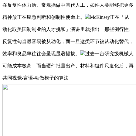
在反复性体力活、常规操做中替代人工，如许人类能够把更多
精神放正在应急判断和创制性使命上。
McKinsey正在「从
动化取美国制制业的人才挑和」演讲里就指出，那些例行性、
反复性勾当最容易被从动化，而一旦这类环节被从动化替代，
效率和良品率往往会呈现显著提拔。
过去一台研究级机械人
可能成本极高，而当硬件批量出产、材料和组件尺度化后，再
共同视觉-言语-动做模子的算法，