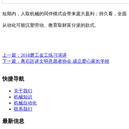
短期内，人取机械的同伴模式会带来庞大盈利；持久看，全面
从动化可能沉塑劳动、教育取财富分派的款式。
上一篇：
2018磨工金工练习演讲
下一篇：
离石区讲文明意愿者协会 成立爱心家长学校
快捷导航
关于我们
机械知识
机械自动化
联系我们
最新信息