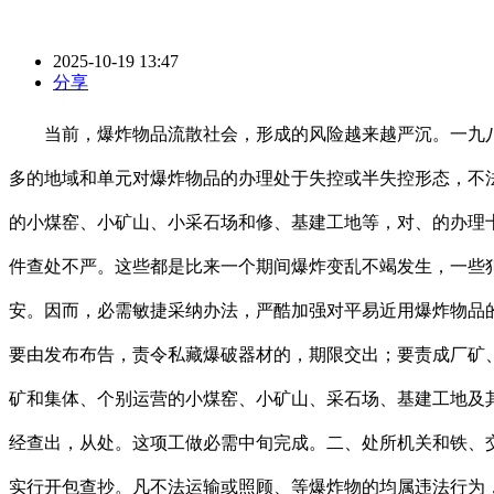
2025-10-19 13:47
分享
当前，爆炸物品流散社会，形成的风险越来越严沉。一九八
多的地域和单元对爆炸物品的办理处于失控或半失控形态，不
的小煤窑、小矿山、小采石场和修、基建工地等，对、的办理
件查处不严。这些都是比来一个期间爆炸变乱不竭发生，一些
安。因而，必需敏捷采纳办法，严酷加强对平易近用爆炸物品
要由发布布告，责令私藏爆破器材的，期限交出；要责成厂矿
矿和集体、个别运营的小煤窑、小矿山、采石场、基建工地及
经查出，从处。这项工做必需中旬完成。二、处所机关和铁、
实行开包查抄。凡不法运输或照顾、等爆炸物的均属违法行为