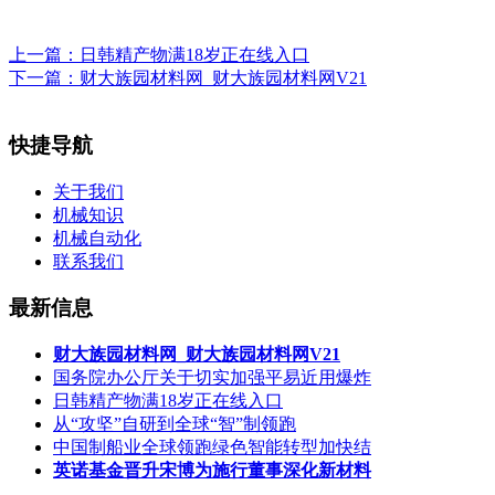
上一篇：
日韩精产物满18岁正在线入口
下一篇：
财大族园材料网_财大族园材料网V21
快捷导航
关于我们
机械知识
机械自动化
联系我们
最新信息
财大族园材料网_财大族园材料网V21
国务院办公厅关于切实加强平易近用爆炸
日韩精产物满18岁正在线入口
从“攻坚”自研到全球“智”制领跑
中国制船业全球领跑绿色智能转型加快结
英诺基金晋升宋博为施行董事深化新材料