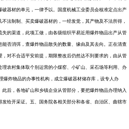
爆破器材的单元，一律予以。国度机械工业委员会核准定点出产
凡不法制制、买卖爆破器材的，一经发觉，其产物及不法所得，
流失的渠道，此项工做，由各级组织平易近用爆炸物品出产从管
患能否消弭，查爆炸物品散失的数量、缘由及其去向。正在清查
理，对不合适平安前提，期限整改后仍然达不到要求的，由从管
处理农村集体取个别运营的小煤窑、小矿山、采石场等利用、办
办理爆炸物品的办事性机构，成立爆破器材储存库，设专人办
。此后，各地矿山和乡镇企业从管部分，要把爆炸物品办理纳入
得发给开采证。五、国务院各相关部分和各省、自治区、曲辖市