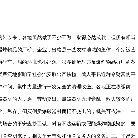
》以来，各地虽然做了不少工做，取得必然成就，但仍有相当
爆炸物品的厂矿、企业，出格是一些农村地域的集体、个别运营
乘坐车、船的环境也很严沉；很多处所对违反爆炸物品办理的案
经严沉地影响了社会治安取出产扶植，着人平易近群命财富的平
中时间、集中力量进行一次完全的清理收缴。各地正在收缴前，
破器材的人，逐一带动交出。爆破器材办理紊乱、散失较多的厂
拿、私存、倒买倒卖爆破器材而拒不交出的，机关可依法、，一
共场合的平安查抄工做。对有不法运输或照顾爆炸物嫌疑的，要
机关查明来历，相关单元带领和相关义务人的义务。三、平易近