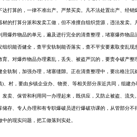
下达打算的，一律不准出产。严禁买卖。凡不法处置出产、经销
器材的打算分派和发卖工做，但不准擅自组织货源，违法发卖。
利用爆炸物品的单元，遍及进行完全的清查整理，堵塞爆炸物品
安组织能否健全，查平安轨制能否落实，查不平安要素取变乱现
教育。对爆炸物品办理紊乱，丢失、被盗严沉的，要责令破产整
健全轨制，加强办理，堵塞缝隙。正在清查整理中，要出格注沉
(镇)、村，要由乡镇企业办、物资、等相关部分亲近共同，组建
、发卖、保管和利用同一办理起来，既供应，又防止被盗、流失
库储存、专人办理和有专职爆破员进行爆破功课的，从管部分不
做中的现实问题，把工做落到实处。