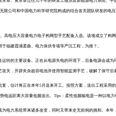
黄永章。黄永章过往几十年的研发工做涉及新能源电力系统、中
院无限公司和中国电力科学研究院构成的结合攻关团队研发的电
异。高电压大容量电力电子构网型手艺配备入选。该项成立了构
用于福建霞浦柔曲、电力保供专项等严沉工程，为推？。
运转的主要设备。正在从电源失电的环境下，后备电源会成为环
脱手艺攻关，开辟夹杂超容电池并使用智能监测手艺，破解了保守
复，估计将正在本年5月送来开工。按照方案，送出工程采用的是“
势电远距离大容量低频送出。Tips：柔性低频输电是一种以电力
电力系统带来诸多改变，同时又带来史无前例的挑和。本年，视