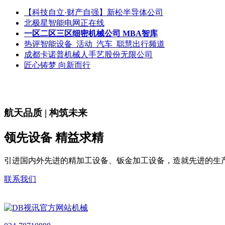
【科技自立·财产自强】新松半导体公司
北极星智能电网正在线
一区二区三区细密机械公司 MBA智库
热评智能设备_活动_汽车_聪慧出行频道
成都卡诺普机械人手艺股份无限公司
匠心铸梦 向新而行
航天品质 | 构筑未来
领先设备 精益求精
引进国内外先进的精加工设备、钣金加工设备，造就先进的生
联系我们