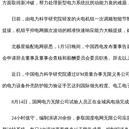
方面取得新冲破，帮力处理新型电力系统抗扰动能力衰的难题
日前，由电力科学研究院研发的火电机组一次调频智能节制
提拔，机组平抑电网频次波动的精准快速响应能力大幅提拔，
北极星输配电网获悉，1月5日晚间，中国西电发布董事告退
会申请辞去董事及董事会查核和薪酬委员会委员职务。辞去以
近日，中国电力科学研究院通过IFM质量办事无限义务公司（以
的电力设备外壳防护能力验证手艺达到国际领先程度。电工电子设备
8月14日，国网电力无限公司试验人员正在金城风电场完成
24小时值守，编制演讲20余份，参取国度电网无限公司应