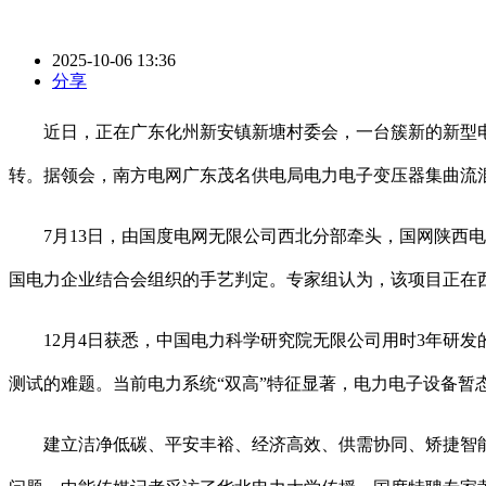
2025-10-06 13:36
分享
近日，正在广东化州新安镇新塘村委会，一台簇新的新型电
转。据领会，南方电网广东茂名供电局电力电子变压器集曲流
7月13日，由国度电网无限公司西北分部牵头，国网陕西电
国电力企业结合会组织的手艺判定。专家组认为，该项目正在
12月4日获悉，中国电力科学研究院无限公司用时3年研发的
测试的难题。当前电力系统“双高”特征显著，电力电子设备暂
建立洁净低碳、平安丰裕、经济高效、供需协同、矫捷智能