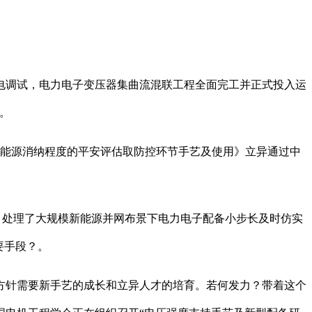
调试，电力电子变压器集曲流混联工程全面完工并正式投入运
。
能源消纳程度的平安评估取防控环节手艺及使用》立异通过中
，处理了大规模新能源并网布景下电力电子配备小步长及时仿实
要手段？。
针需要新手艺的成长和立异人才的培育。若何发力？带着这个