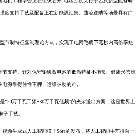
国电机工程学会正在组织召开“电压强度支持手艺及新型配备研
压强度支持手艺及配备正在新能源汇集、曲流送端等场景具有广
网型节制特征塑制理论方式，实现了电网毛病下毫秒内高倍率短
节支持。针对保守铅酸蓄电池的低温特征不抱负、健康形态难
后备电源靠得住性不脚、运维被动的难。
20万千瓦工频+30万千瓦低频”的夹杂送出方案，这是世界上
电子手艺。
频生成式人工智能模子Sora的发布，将人工智能手艺推向一