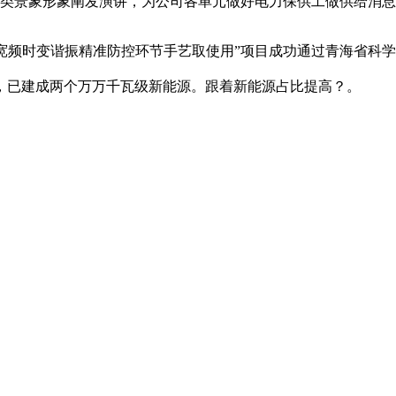
各类景象形象阐发演讲，为公司各单元做好电力保供工做供给消
统宽频时变谐振精准防控环节手艺取使用”项目成功通过青海省科
，已建成两个万万千瓦级新能源。跟着新能源占比提高？。