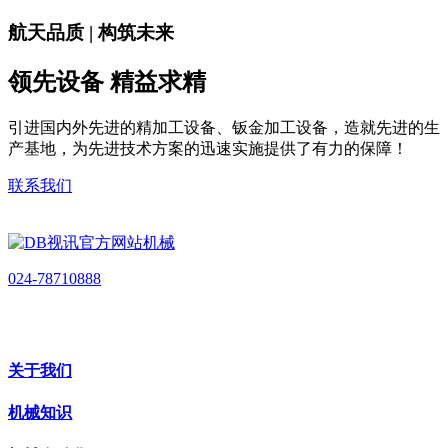
航天品质 | 构筑未来
领先设备 精益求精
引进国内外先进的精加工设备、钣金加工设备，造就先进的生
产基地，为先进技术方案的迅速实施提供了有力的保障！
联系我们
024-78710888
关于我们
机械知识