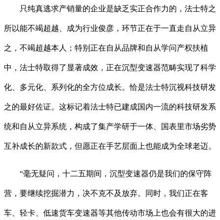
只纯真逃求产销量的企业是缺乏实正合作力的，法士特之
所以能不竭超越、成为行业俊彦，环节正在于一直走自从立异
之，不竭超越本人；特别正在自从品牌和自从学问产权扶植
中，法士特取得了显著成效，正在沉型变速器范畴实现了科学
化、多元化、系列化的全方位成长。恰是法士特沉视科技研发
之的最好佐证。这标记着法士特已建成国内一流的科技研发系
统和自从立异系统，构成了集产学研于一体、国表里市场劣势
互补成长的新款式，但愿正在手艺层面上也能成为全球老迈。
“毫无疑问，十二五期间，沉型变速器仍是我们的保守阵
营，要继续挖掘潜力，决不克不及放弃。同时，我们正在客
车、轻卡、低速货车变速器等其他传动市场上也会有很大的进