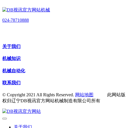
024-78710888
关于我们
机械知识
机械自动化
联系我们
© Copyright 2021 All Rights Reserved.
网站地图
此网站版
权归辽宁DB视讯官方网站机械制造有限公司所有
关于我们