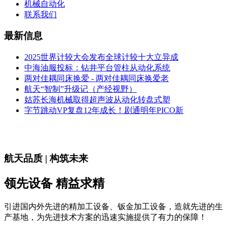
机械自动化
联系我们
最新信息
2025世界计较大会发布全球计较十大立异成
中海油服投标：钻井平台管柱从动化系统
两对佳耦同床换爱 - 两对佳耦同床换爱老
航天“智制”升级记（产经视野）
姑苏长海机械取得超声波从动化转盘式塑
字节跳动VP复盘12年成长！剧通明年PICO新
航天品质 | 构筑未来
领先设备 精益求精
引进国内外先进的精加工设备、钣金加工设备，造就先进的生
产基地，为先进技术方案的迅速实施提供了有力的保障！