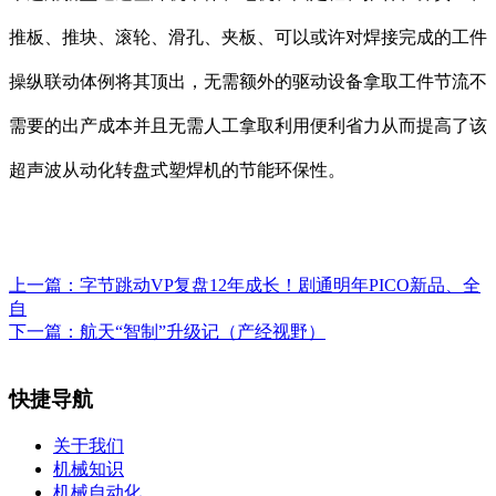
推板、推块、滚轮、滑孔、夹板、可以或许对焊接完成的工件
操纵联动体例将其顶出，无需额外的驱动设备拿取工件节流不
需要的出产成本并且无需人工拿取利用便利省力从而提高了该
超声波从动化转盘式塑焊机的节能环保性。
上一篇：
字节跳动VP复盘12年成长！剧通明年PICO新品、全
自
下一篇：
航天“智制”升级记（产经视野）
快捷导航
关于我们
机械知识
机械自动化