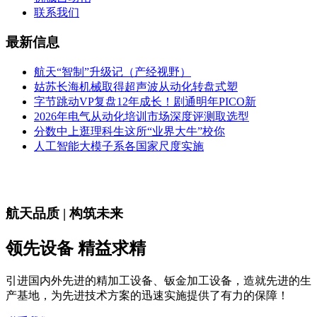
联系我们
最新信息
航天“智制”升级记（产经视野）
姑苏长海机械取得超声波从动化转盘式塑
字节跳动VP复盘12年成长！剧通明年PICO新
2026年电气从动化培训市场深度评测取选型
分数中上逛理科生这所“业界大牛”校你
人工智能大模子系各国家尺度实施
航天品质 | 构筑未来
领先设备 精益求精
引进国内外先进的精加工设备、钣金加工设备，造就先进的生
产基地，为先进技术方案的迅速实施提供了有力的保障！