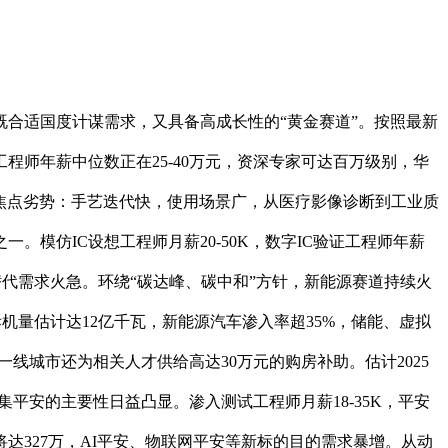
合适国度计谋需求，又具备高成长性的“黄金赛道”。按照最新
师年薪中位数正在25-40万元，资深专家可达百万级别，华
亿元。焦点劣势：手艺迭代快，使用场景广，从医疗影像诊断到工业质
模仿IC设想工程师月薪20-50K，数字IC验证工程师年薪
国产替代需求火急。环绕“碳达峰、碳中和”方针，新能源赛道持续火
光拆机量估计达12亿千瓦，新能源汽车渗入率超35%，储能、虚拟
线城市还为相关人才供给高达30万元的购房补助。估计2025
集平安的主要性日益凸显。渗入测试工程师月薪18-35K，平安
达327万，AI平安、物联网平安等新标的目的需求暴增。从动