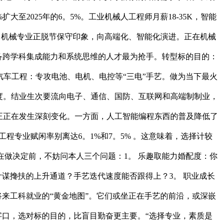
至2025年的6。5%。工业机械人工程师月薪18-35K，智能
%。机械专业正脱节保守印象，向高端化、智能化演进。正在机械
具备跨学科集成能力和系统思维的人才最为抢手。转型标的目的：
汽车工程：专攻电池、电机、电控等“三电”手艺。做为当下最火
度。结业生次要流向电子、通信、国防、互联网和高端制制业，
正正在发生深刻变化。一方面，人工智能编程东西的普及降低了
程专业赋闲率别离达6。1%和7。5% 。这意味着，选择计较
在做决定前，不妨问本人三个问题：1。 乐趣取能力婚配度：你
谋搀扶的上升通道？手艺迭代速度能否跟得上？3。 职业成长
将来工科就业的“黄金地图”。它们或坐正在手艺的前沿，或深嵌
字口，选对标的目的，比盲目勤奋更主要。“选择专业，素质是