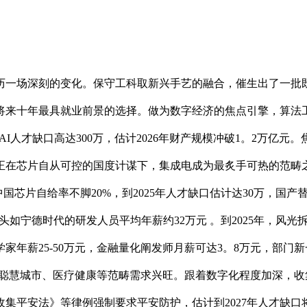
历一场深刻的变化。保守工科取新兴手艺的融合，催生出了一批既
来十年最具就业前景的选择。做为数字经济的焦点引擎，算法工程
AI人才缺口高达300万，估计2026年财产规模冲破1。2万
芯片自从可控的国度计谋下，集成电成为最炙手可热的范畴之一。
前中国芯片自给率不脚20%，到2025年人才缺口估计达30万，
业龙头如宁德时代的研发人员平均年薪约32万元 。到2025年，风
年薪25-50万元，金融量化阐发师月薪可达3。8万元，部门新一
商、聪慧城市、医疗健康等范畴需求兴旺。跟着数字化程度加深，收
集平安法》等律例强制要求平安防护，估计到2027年人才缺口将