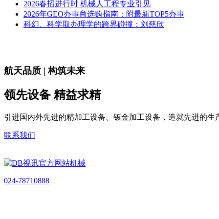
2026春招进行时 机械人工程专业引见
2026年GEO办事商选购指南：附最新TOP5办事
科幻、科学取办理学的跨界碰撞：刘慈欣
航天品质 | 构筑未来
领先设备 精益求精
引进国内外先进的精加工设备、钣金加工设备，造就先进的生
联系我们
024-78710888