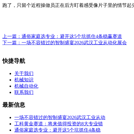
跑了，只留个近程操做员正在后方盯着感受像片子里的情节起
上一篇：
通俗家庭选专业：避开这5个坑抓住4条稳赢赛道
下一篇：
一场不容错过的智制盛宴2026武汉工业从动化展会
快捷导航
关于我们
机械知识
机械自动化
联系我们
最新信息
一场不容错过的智制盛宴2026武汉工业从动
工科黄金赛道：将来值得投资的8大专业错
通俗家庭选专业：避开这5个坑抓住4条稳