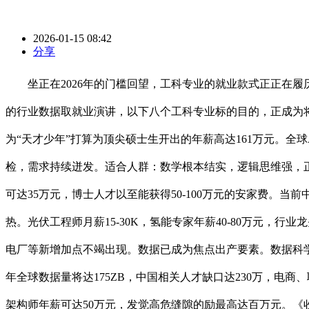
2026-01-15 08:42
分享
坐正在2026年的门槛回望，工科专业的就业款式正正在履
的行业数据取就业演讲，以下八个工科专业标的目的，正成为将
为“天才少年”打算为顶尖硕士生开出的年薪高达161万元。全球
检，需求持续迸发。适合人群：数学根本结实，逻辑思维强，正在
可达35万元，博士人才以至能获得50-100万元的安家费。当
热。光伏工程师月薪15-30K，氢能专家年薪40-80万元，行
电厂等新增加点不竭出现。数据已成为焦点出产要素。数据科学家
年全球数据量将达175ZB，中国相关人才缺口达230万，电
架构师年薪可达50万元，发觉高危缝隙的励最高达百万元。《收