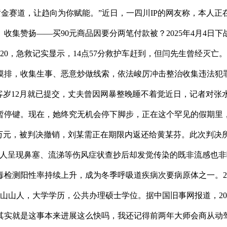
金赛道，让趋向为你赋能。”近日，一四川IP的网友称，本人正在
集赞扬——买90元商品因要分两笔付款被？2025年4月4日下
20，急救记实显示，14点57分救护车赶到，但闫先生曾经灭亡
摸排，收集生事、恶意炒做线索，依法峻厉冲击整治收集违法犯
客岁12月就已提交，丈夫曾因网暴整晚睡不着觉近日，记者对
停键。现在，她终究无机会停下脚步，正在这个罕见的假期里，从
余万元，被判决撤销，刘某需正在期限内返还给黄某芬。此次判决
多人呈现鼻塞、流涕等伤风症状查抄后却发觉传染的既非流感也
检测阳性率持续上升，成为冬季呼吸道疾病次要病原体之一。2
，山山人，大学学历，公共办理硕士学位。据中国旧事网报道，20
其实就是这事本来进展这么快吗，我还记得前两年大师会商从动