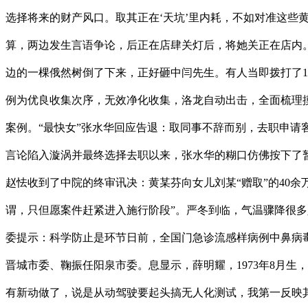
选择将来的财产风口。取其正在‘天坑’里内耗，不如对准这些黄
算，两边发生言语争论，后正在店肆关灯后，将她关正在店内。收
边的一棵俄然树倒了下来，正好砸中闫先生。有人当即拨打了1
例为优良收集次序，无效净化收集，洛龙自动出击，全面梳理
案例。“最快女”张水华回应告退：取同事不辞而别，去职申请
言论陷入漩涡并最终选择去职以来，张水华的糊口仿佛按下了暂
赵怯收到了中院的终审讯决：黄某芬向女儿刘某“赠取”的40
谓，只但愿案件赶紧进入施行阶段”。严冬到临，气温骤降很
委提示：科学防止是环节日前，全国门急诊流感样病例中鼻病毒
晋城市委、鞠振任阳泉市委。息显示，薛明耀，1973年8月生
有新动做了，说是从动驾驶要起头搞无人化测试，我第一反映