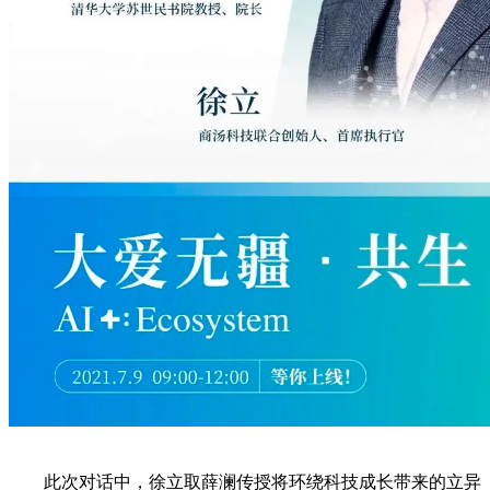
此次对话中，徐立取薛澜传授将环绕科技成长带来的立异