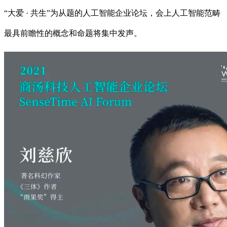
“大爱 · 共生”为从题的人工智能企业论坛，会上人工智能范畴
最具前瞻性的概念和命题将集中发声。