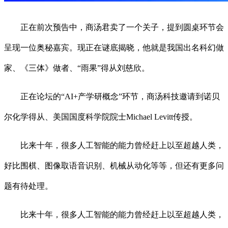
正在前次预告中，商汤君卖了一个关子，提到圆桌环节会
呈现一位奥秘嘉宾。现正在谜底揭晓，他就是我国出名科幻做
家、《三体》做者、“雨果”得从刘慈欣。
正在论坛的“AI+产学研概念”环节，商汤科技邀请到诺贝
尔化学得从、美国国度科学院院士Michael Levitt传授。
比来十年，很多人工智能的能力曾经赶上以至超越人类，
好比围棋、图像取语音识别、机械从动化等等，但还有更多问
题有待处理。
比来十年，很多人工智能的能力曾经赶上以至超越人类，