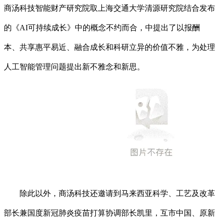
商汤科技智能财产研究院取上海交通大学清源研究院结合发布
的《AI可持续成长》中的概念不约而合，中提出了以报酬
本、共享惠平易近、融合成长和科研立异的价值不雅，为处理
人工智能管理问题提出新不雅念和新思。
除此以外，商汤科技还邀请到马来西亚科学、工艺及改革
部长兼国度新冠肺炎疫苗打算协调部长凯里，互市中国、原新