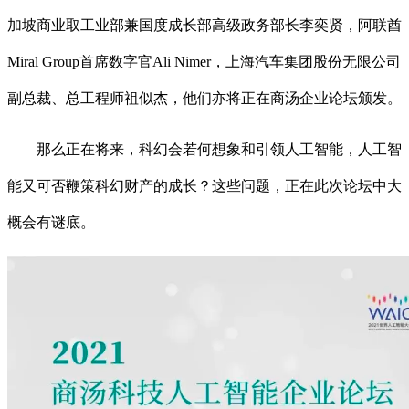
加坡商业取工业部兼国度成长部高级政务部长李奕贤，阿联酋
Miral Group首席数字官Ali Nimer，上海汽车集团股份无限公司
副总裁、总工程师祖似杰，他们亦将正在商汤企业论坛颁发。
那么正在将来，科幻会若何想象和引领人工智能，人工智
能又可否鞭策科幻财产的成长？这些问题，正在此次论坛中大
概会有谜底。