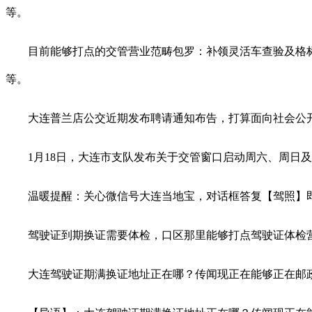
等。
目前能够打点的交管营业范畴包罗：补领灵活车查验及格标记
等。
大连普兰店公交近期发布聘请通知布告，打算面向社会公开
1月18日，大连市支队发布关于交管窗口启动周六、周日及
温暖提醒：关心微信号大连当地宝，对话框答复【驾照】即
驾驶证到期换证需要体检，口区那里能够打点驾驶证体检营
大连驾驶证期满换证地址正在哪？传闻现正在能够正在邮政