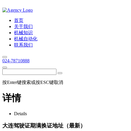
首页
关于我们
机械知识
机械自动化
联系我们
024-78710888
按Enter键搜索或按ESC键取消
详情
Details
大连驾驶证期满换证地址（最新）