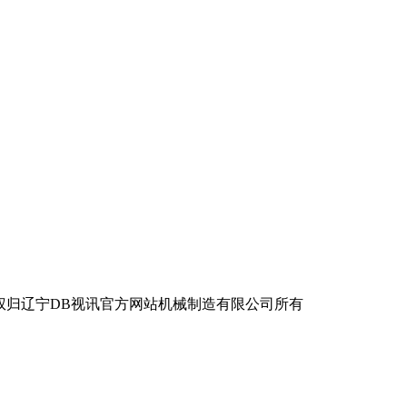
辽宁DB视讯官方网站机械制造有限公司所有