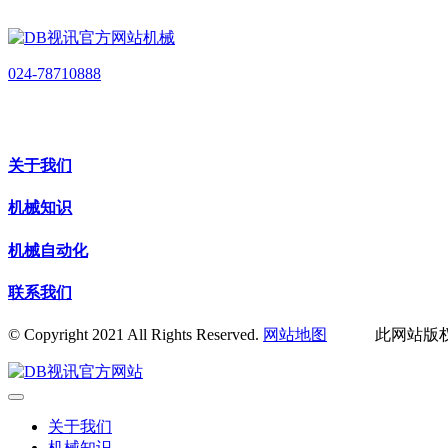
024-78710888
关于我们
机械知识
机械自动化
联系我们
© Copyright 2021 All Rights Reserved.
网站地图
此网站版权归
关于我们
机械知识