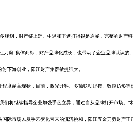
规划，财产链上逛、中逛和下逛打得很是通畅，完整的财产链
江刀剪”集体商标，财产品牌化成长，也带动了企业品牌认识的
纷下海创业，阳江财产集群敏捷强大。
程度越高现状，目前，激光开料、多轴联动焊接、数控仿形等焦
们将继续指导企业加强手艺立异，通过自从品牌打开市场。”
国际市场以及手艺变化带来的沉沉挑和，阳江五金刀剪财产正正