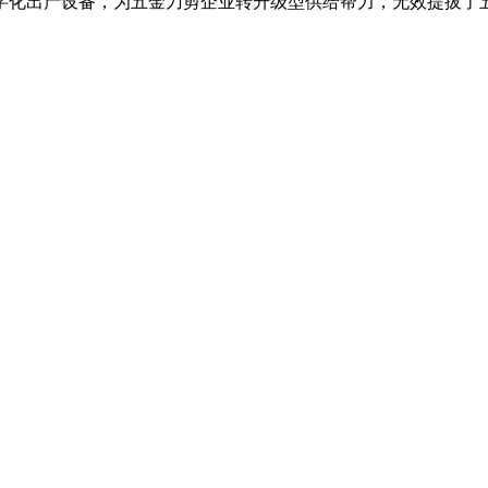
化出产设备，为五金刀剪企业转升级型供给帮力，无效提拔了