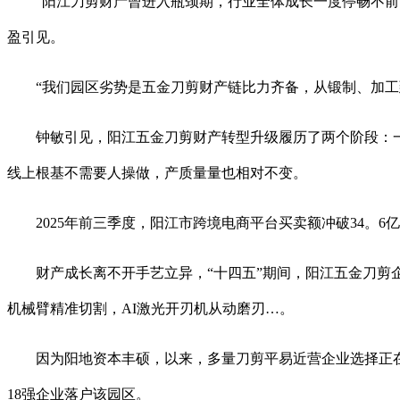
“阳江刀剪财产曾进入瓶颈期，行业全体成长一度停畅不前。
盈引见。
“我们园区劣势是五金刀剪财产链比力齐备，从锻制、加工到
钟敏引见，阳江五金刀剪财产转型升级履历了两个阶段：一
线上根基不需要人操做，产质量量也相对不变。
2025年前三季度，阳江市跨境电商平台买卖额冲破34。6
财产成长离不开手艺立异，“十四五”期间，阳江五金刀剪企
机械臂精准切割，AI激光开刃机从动磨刃…。
因为阳地资本丰硕，以来，多量刀剪平易近营企业选择正在此
18强企业落户该园区。