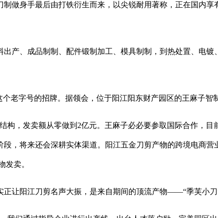
做身手最后由打铁衍生而来，以尖锐耐用著称，正在国内享有“
出产、成品制制、配件锻制加工、模具制制，到热处置、电镀、
子”这个老字号的招牌。据领会，位于阳江阳东财产园区的王麻子
结构，发卖额从零做到2亿元。王麻子必必要参取国际合作，目
阶段，将来还会深耕实体渠道。阳江五金刀剪产物的跨境电商营
物发卖。
让阳江刀剪名声大振，是来自期间的顶流产物——“季芙小刀