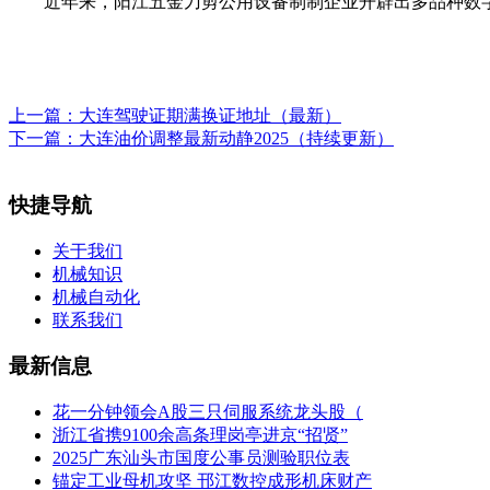
近年来，阳江五金刀剪公用设备制制企业开辟出多品种数字
上一篇：
大连驾驶证期满换证地址（最新）
下一篇：
大连油价调整最新动静2025（持续更新）
快捷导航
关于我们
机械知识
机械自动化
联系我们
最新信息
花一分钟领会A股三只伺服系统龙头股（
浙江省携9100余高条理岗亭进京“招贤”
2025广东汕头市国度公事员测验职位表
锚定工业母机攻坚 邗江数控成形机床财产