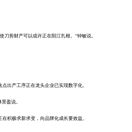
使刀剪财产可以或许正在阳江扎根。”钟敏说。
。
点出产工序正在龙头企业已实现数字化。
林景盈说。
在积极求新求变，向品牌化成长要效益。