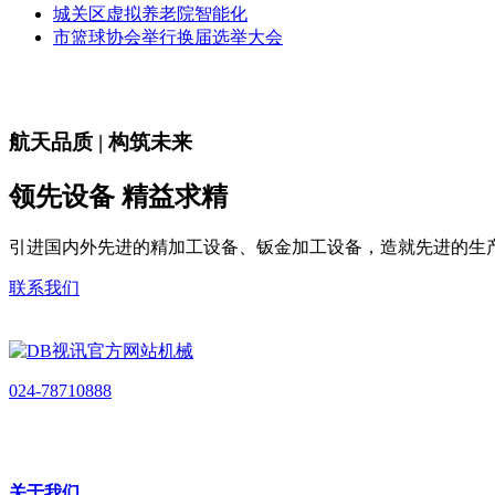
城关区虚拟养老院智能化
市篮球协会举行换届选举大会
航天品质 | 构筑未来
领先设备 精益求精
引进国内外先进的精加工设备、钣金加工设备，造就先进的生
联系我们
024-78710888
关于我们