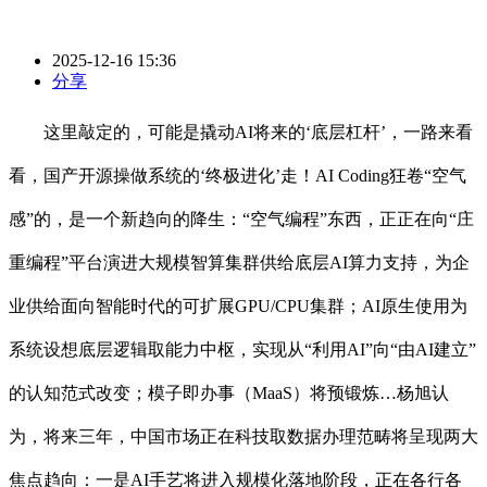
2025-12-16 15:36
分享
这里敲定的，可能是撬动AI将来的‘底层杠杆’，一路来看
看，国产开源操做系统的‘终极进化’走！AI Coding狂卷“空气
感”的，是一个新趋向的降生：“空气编程”东西，正正在向“庄
重编程”平台演进大规模智算集群供给底层AI算力支持，为企
业供给面向智能时代的可扩展GPU/CPU集群；AI原生使用为
系统设想底层逻辑取能力中枢，实现从“利用AI”向“由AI建立”
的认知范式改变；模子即办事（MaaS）将预锻炼…杨旭认
为，将来三年，中国市场正在科技取数据办理范畴将呈现两大
焦点趋向：一是AI手艺将进入规模化落地阶段，正在各行各