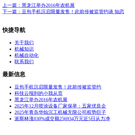
上一篇：
黑龙江举办2016年农机展
下一篇：
豆包手机沉启限量发售！此前传被监管约谈 知恋
快捷导航
关于我们
机械知识
机械自动化
联系我们
最新信息
豆包手机沉启限量发售！此前传被监管约
科技云报到的小我从页
黑龙江举办2016年农机展
2025年12月喷涂设备厂家保举：五家优良企
2025年青岛华灿沉工机械无限公司权势巨子
派斯林涨030%成交额256934万元近5日从力净