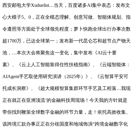
西安邮电大学Xuduelist…当天，百度诸多AI集中表态：发布文
心大模子5。0，正在全模态理解、创意写做、智能体规划、指
令遵照等方面处于全球领先程度；萝卜快跑全球出行办事次数
超1700万，已达全球第一；发布新一代昆仑芯和超节点产物天
池，…本次大会将聚焦这一变化，集中发布《AI云十要
素》、《云上人工智能靠得住性扶植指南》、《云端智能体：
AIAgent手艺取使用研究演讲（2025年）》、《云智算平安可
托成长洞察》、《超大规模智算集群环节手艺及工程落…我现
正在就正在亚洲顶流’的金融科技周现场！今天我的方针就是
带你找到鞭策全球数字金融的环节力量，走！依托高效收集、
该跨境汇款办事正正在分歧国度和地域饰演“跨境金融数字化