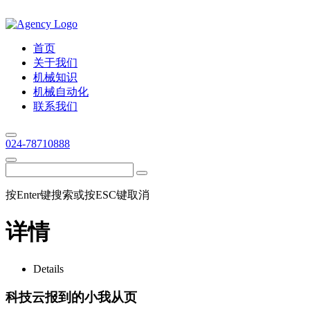
首页
关于我们
机械知识
机械自动化
联系我们
024-78710888
按Enter键搜索或按ESC键取消
详情
Details
科技云报到的小我从页