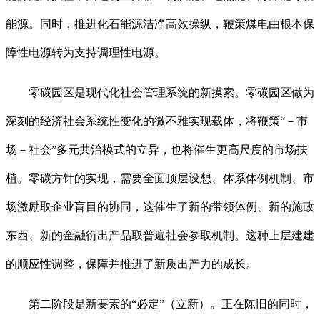
能源。同时，推进化石能源洁净高效操纵，鞭策煤电由根本保
障性电源转为支持调理性电源。
零碳园区是现代化社会管理系统的新摸索。零碳园区做为
深刻的经济社会系统性变化的微不雅实现载体，将鞭策“－市
场－社会”多元共治模式的立异，也将催生更高尺度的市场扶
植。零碳方针的实现，需要全面顶层设想、体系体例机制、市
场激励取企业盲目的协同，这催生了新的带领体例、新的施政
东西、新的金融衍出产品取普遍社会参取机制。这种上层建建
的顺应性调整，保障并推进了新质出产力的成长。
第二阶段是新要素的“必定”（立新）。正在陈旧的同时，