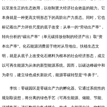
以至发生正的生态效用，以创制更大经济社会效益的能力。它
本身就是一种更高文明形态下的高阶出产力质态。同时，它也
标记着出产力评价尺度的底子改变：从单一的“劳动出产率”，
转向分析的“碳出产率”（单元碳排放创制的经济产出）取“资
本出产率”。化石能源消费居于绝对从导地位。扶植生态文
明，就是从底子上改变化石燃料为根本的社会经济形态，成立
以可再生能源为从体的新型能源系统。因而，以碳达峰碳中和
为牵引，建立绿色成长新款式，能源零碳转型是“牛鼻子”。
李怯：零碳园区是零碳出产力的孵化器。它通过系统性的
规划取设想，将分离的绿色手艺（可再生能源、储能、节能、