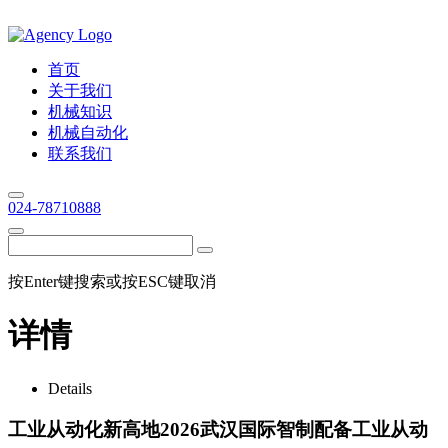
首页
关于我们
机械知识
机械自动化
联系我们
024-78710888
按Enter键搜索或按ESC键取消
详情
Details
工业从动化新高地2026武汉国际智制配备工业从动