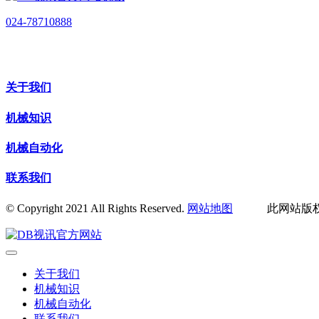
024-78710888
关于我们
机械知识
机械自动化
联系我们
© Copyright 2021 All Rights Reserved.
网站地图
此网站版权归
关于我们
机械知识
机械自动化
联系我们