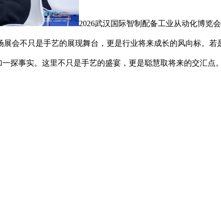
2026武汉国际智制配备工业从动化博
这场展会不只是手艺的展现舞台，更是行业将来成长的风向标。若
亲身参加一探事实。这里不只是手艺的盛宴，更是聪慧取将来的交汇