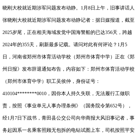
晓刚大校就近期涉军问题发布动静。1月8日上午，旧事讲话人
张晓刚大校就近期涉军问题发布动静记者：据日媒报道，截至
2025岁尾，正在相关海域发觉中国海警船的已达356天，跨越
2024年的355天，刷新最多记载。请问对此有何评论？1月5
日，河南省郑州市体育活动学校（郑州市体育中学）正在《郑
州日报》发布辞退通知布告，内容如下：郑州市体育活动学校
（郑州市体育中学）职工吴侯仲，身份证号：
410104********0010，因你本人持久失联，无法履行工做职
责，按照《事业单元人事办理条例》（国务院令第652号），
经1月7日下战书，青田县公交公司向华商报大风旧事记者，事
务起因系一名乘客照顾无包拆的电钻试图上车，司机按照平安