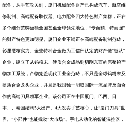
配备，从手艺攻关到，厦门机械配备财产已构成汽车、航空维
修制制、高端配备取仪器、电力配备四大特色财产集群，正在
多个细分范畴坐稳全国甚至全球领先地位，“专而精、特而强”
的财产特色更加明显。厦门企业不竭正在高端配备制制范畴，
彰显硬核实力。金鹭特种合金做为工信部认定的财产链“链从”
企业，建立了从钨粉末、硬质合金成品到切削东西的完整钨产
物加工系统，产物笼盖现代工业全范畴，不只是全球钨粉末及
硬质合金龙头企业，并且是我国独一能取国际一流品牌反面合
作的高端刀具领军企业。该公司正在中国厦门、巴西、日
本、、泰国结构5大出产、4大发卖手艺核心，让“厦门刀具”世
界。“小部件”也能撬动“大市场”。宇电从动化的智能温控器，