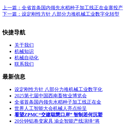
上一篇：
全省首条国内领先水稻种子加工线正在金寨投产
下一篇：
设定刚性方针 八部分力推机械工业数字化转型
快捷导航
关于我们
机械知识
机械自动化
联系我们
最新信息
设定刚性方针 八部分力推机械工业数字化
2025第七届中国西南畜牧业博览会
全省首条国内领先水稻种子加工线正在金
世界人工智能大会机械人亮点纷呈
看望ZPMC“交建聪慧口岸” 智制若何沉塑
20分钟铝卷变家具 渝企智能产线演绎“将