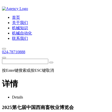
首页
关于我们
机械知识
机械自动化
联系我们
024-78710888
按Enter键搜索或按ESC键取消
详情
Details
2025第七届中国西南畜牧业博览会