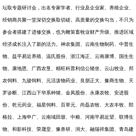
坛取专题研讨会，出名专家学者、行业及企业家、养殖企业、
经销商共聚一堂深切交换取切磋。高质量的交换勾当，不只为
参会者搭建了进修交换，也为鞭策畜牧业财产升级、推进区域
经济成长注入了新的活力。神农集团、云南生物制药、中普生
物、益平易近养殖、温氏股份、浙江海正、云南康博、国生生
物、康地恩、广西农垦、精旺科普利信公猪坐、云山牧业、邦
农饲料、九骏饲料、元活泼物药业、良朋正大、豫商生物、天
罗诊断、江西山下华系种猪、金凤股份、永康农牧、安进股
份、乾元药业、福星饲料、百草元、尚磊农牧、大农丰牧、郎
格拉、上海申广、云南域田塬、中粮、河南平易近望、联博生
物、和影科技、荣晟堂、豫兽研、润大、融瑞祥集团、青岛建