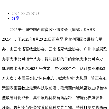
2025-09-25 07:27
分享
2025第七届中国西南畜牧业博览会（简称：KAHE
2025），于2025年8月20-21日正在昆明滇池国际会展核心举
办，由云南省畜牧业协会、云南省家禽业协会、广州中威展览
办事无限公司结合从办，昆明新标的目的会展无限公司承办。
规划展出头具名积2万平方米、展位800余个，估计参不雅商3
万人次；本届展会以“绿色生态，聪慧畜牧”为从题，旨正在汇
聚国表里畜牧业最新科技取前沿，鞭策西南地域畜牧业绿色转
型取智能化成长。集中展现优良畜禽品种、智能化养殖设备、
环保、兽药疫苗等畜牧养殖多种立异产物。持续打制立脚西南