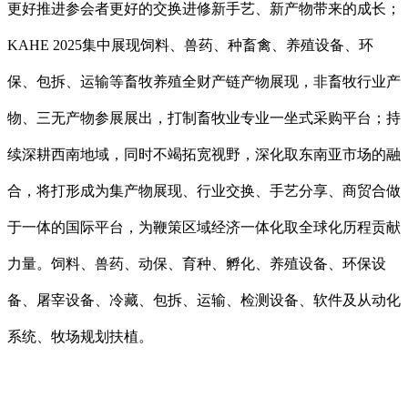
更好推进参会者更好的交换进修新手艺、新产物带来的成长；
KAHE 2025集中展现饲料、兽药、种畜禽、养殖设备、环
保、包拆、运输等畜牧养殖全财产链产物展现，非畜牧行业产
物、三无产物参展展出，打制畜牧业专业一坐式采购平台；持
续深耕西南地域，同时不竭拓宽视野，深化取东南亚市场的融
合，将打形成为集产物展现、行业交换、手艺分享、商贸合做
于一体的国际平台，为鞭策区域经济一体化取全球化历程贡献
力量。饲料、兽药、动保、育种、孵化、养殖设备、环保设
备、屠宰设备、冷藏、包拆、运输、检测设备、软件及从动化
系统、牧场规划扶植。