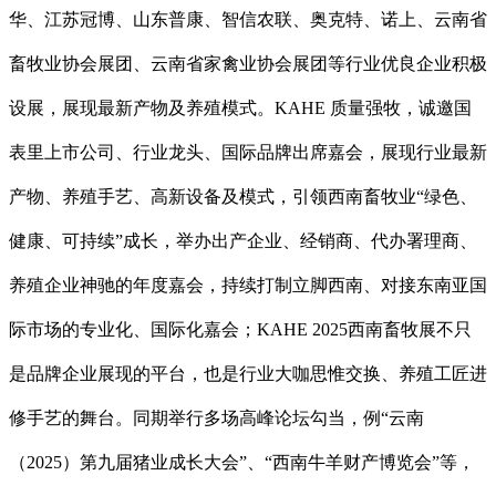
华、江苏冠博、山东普康、智信农联、奥克特、诺上、云南省
畜牧业协会展团、云南省家禽业协会展团等行业优良企业积极
设展，展现最新产物及养殖模式。KAHE 质量强牧，诚邀国
表里上市公司、行业龙头、国际品牌出席嘉会，展现行业最新
产物、养殖手艺、高新设备及模式，引领西南畜牧业“绿色、
健康、可持续”成长，举办出产企业、经销商、代办署理商、
养殖企业神驰的年度嘉会，持续打制立脚西南、对接东南亚国
际市场的专业化、国际化嘉会；KAHE 2025西南畜牧展不只
是品牌企业展现的平台，也是行业大咖思惟交换、养殖工匠进
修手艺的舞台。同期举行多场高峰论坛勾当，例“云南
（2025）第九届猪业成长大会”、“西南牛羊财产博览会”等，