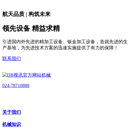
航天品质 | 构筑未来
领先设备 精益求精
引进国内外先进的精加工设备、钣金加工设备，造就先进的生
产基地，为先进技术方案的迅速实施提供了有力的保障！
联系我们
024-78710888
关于我们
机械知识