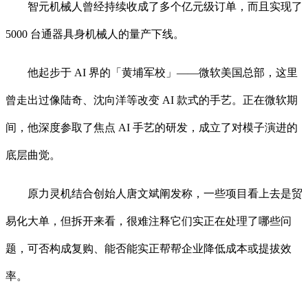
智元机械人曾经持续收成了多个亿元级订单，而且实现了
5000 台通器具身机械人的量产下线。
他起步于 AI 界的「黄埔军校」——微软美国总部，这里
曾走出过像陆奇、沈向洋等改变 AI 款式的手艺。正在微软期
间，他深度参取了焦点 AI 手艺的研发，成立了对模子演进的
底层曲觉。
原力灵机结合创始人唐文斌阐发称，一些项目看上去是贸
易化大单，但拆开来看，很难注释它们实正在处理了哪些问
题，可否构成复购、能否能实正帮帮企业降低成本或提拔效
率。