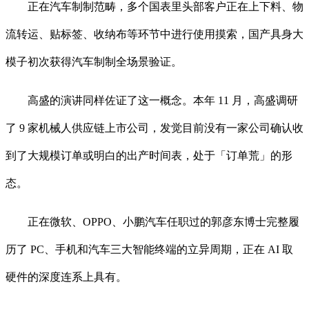
正在汽车制制范畴，多个国表里头部客户正在上下料、物
流转运、贴标签、收纳布等环节中进行使用摸索，国产具身大
模子初次获得汽车制制全场景验证。
高盛的演讲同样佐证了这一概念。本年 11 月，高盛调研
了 9 家机械人供应链上市公司，发觉目前没有一家公司确认收
到了大规模订单或明白的出产时间表，处于「订单荒」的形
态。
正在微软、OPPO、小鹏汽车任职过的郭彦东博士完整履
历了 PC、手机和汽车三大智能终端的立异周期，正在 AI 取
硬件的深度连系上具有。