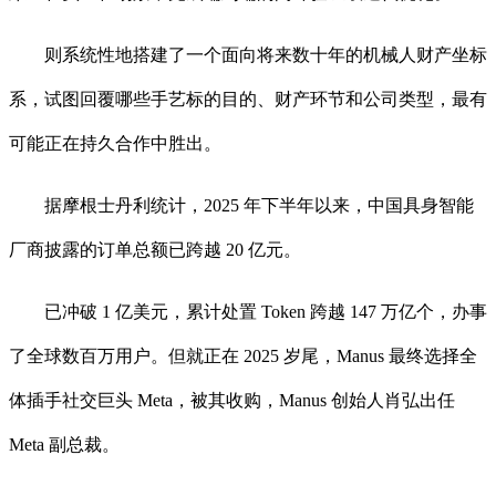
则系统性地搭建了一个面向将来数十年的机械人财产坐标
系，试图回覆哪些手艺标的目的、财产环节和公司类型，最有
可能正在持久合作中胜出。
据摩根士丹利统计，2025 年下半年以来，中国具身智能
厂商披露的订单总额已跨越 20 亿元。
已冲破 1 亿美元，累计处置 Token 跨越 147 万亿个，办事
了全球数百万用户。但就正在 2025 岁尾，Manus 最终选择全
体插手社交巨头 Meta，被其收购，Manus 创始人肖弘出任
Meta 副总裁。