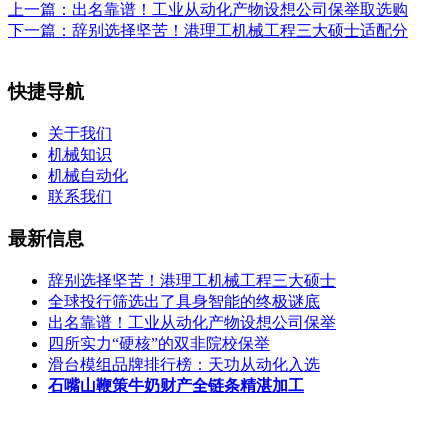
上一篇：
出名靠谱！工业从动化产物设想公司保举取选购
下一篇：
辞别选择坚苦！港理工机械工程三大硕士适配分
快捷导航
关于我们
机械知识
机械自动化
联系我们
最新信息
辞别选择坚苦！港理工机械工程三大硕士
全球投行筛选出了具身智能的终极谜底
出名靠谱！工业从动化产物设想公司保举
四所实力“硬核”的双非院校保举
滑台模组品牌排行榜：天功从动化入选
石嘴山鞭策牛奶财产全链条精湛加工