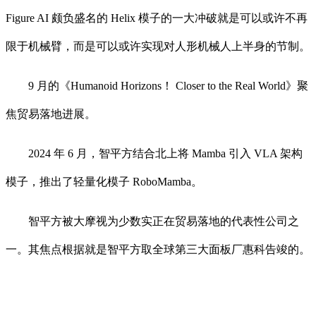
Figure AI 颇负盛名的 Helix 模子的一大冲破就是可以或许不再
限于机械臂，而是可以或许实现对人形机械人上半身的节制。
9 月的《Humanoid Horizons！ Closer to the Real World》聚
焦贸易落地进展。
2024 年 6 月，智平方结合北上将 Mamba 引入 VLA 架构
模子，推出了轻量化模子 RoboMamba。
智平方被大摩视为少数实正在贸易落地的代表性公司之
一。其焦点根据就是智平方取全球第三大面板厂惠科告竣的。