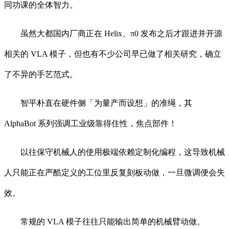
同功课的全体智力。
虽然大都国内厂商正在 Helix、π0 发布之后才跟进并开源
相关的 VLA 模子，但也有不少公司早已做了相关研究，确立
了不异的手艺范式。
智平朴直在硬件侧「为量产而设想」的准绳，其
AlphaBot 系列强调工业级靠得住性，焦点部件！
以往保守机械人的使用极端依赖定制化编程，这导致机械
人只能正在严酷定义的工位里反复刻板动做，一旦微调便会失
效。
常规的 VLA 模子往往只能输出简单的机械臂动做。