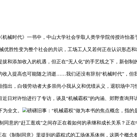
械时代》一书中，中山大学社会学取人类学学院传授许怡基于
机械优胜性变为整个社会的共识，工场工人又若何正在认识形态
提拔和添加收入的机遇，但正在“无人化”的手艺线之下，新创制
收入提高也可能随之消逝……我们还没有辞别“机械时代”，但我
怡指出，白领劳动者大多崇尚小我从义和优绩从义，退职场中习
目近日对许怡进行了专访，谈及“机械霸权”的内涵、郊野查询拜
下为全文。
磅礴旧事：“机械霸权”做为本书的焦点概念，指
制同意的“赶工逛戏”之间存正在着如何的承继和成长关系？正在
正在《制制同意》里提到的霸权式的工场体系体例，这两个概念都