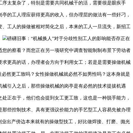
工序太复杂了，特别是需要共同机械干的活，需要很是眼疾手
岗亭的工人理应获得更高的收入，但办理层的做法有一些奸刁，
变、工人的操做被相对简化之后，本来的工人一旦流失，新招工
。
磅礴旧事：“机械换人”对于分歧性别工人的影响能否存正在
适您的察看？而您正在另一项研究中调查智能制制布景下劳动者
要求更高的话，办理者会方向于利用女工；若是是需要操做机械
性必然更工致吗？女性操做机械就必然不如男性吗？这本身就是
机械引入之后，那些操做机械的岗亭是有必然的技术提拔机遇
之处正在于，他们也会提到女工更工致，这也是一种脱手能力，
是那些控制技术、具有更强议价能力的手艺型工人容易先被办理
制业出产傍边本来就有的操做型技工，好比做焊接、打磨、抛光