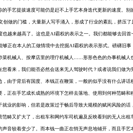
你的手艺提拔速度可能仍是赶不上手艺本身迭代更新的速度。别
了网文创做的门槛，大量新人写手涌入，形成了行业的紊乱，挤压了
度也越来越高了。这也是AI霸权的表示之一。我们都能够去回首
能够正在本人的工做情境中去挖掘AI霸权的表示形式。磅礴旧
炒菜机械人、按摩店里的理疗机械人……形形色色的办事机械人
在您看来，我们能否必然会送来无人驾驶时代？或者说我们做为
边，由于背后有国度、本钱正在鞭策，一般的似乎没有什么讲话
要，正在手艺成长成熟的环境下怎样去落地、使用到何种范畴和
于就业的影响，但若是政策过于畅后导致大规模的赋闲风险的话
营范畴又扩大了，出租车和网约车司机遍及反映看到的无人出租
的声音较着变少了。而本钱一曲正在悄无声息地铺开，而且手艺