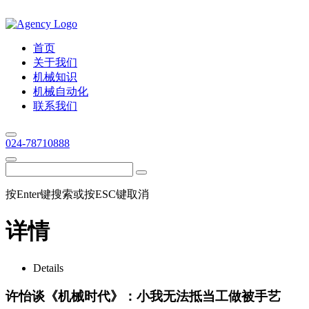
首页
关于我们
机械知识
机械自动化
联系我们
024-78710888
按Enter键搜索或按ESC键取消
详情
Details
许怡谈《机械时代》：小我无法抵当工做被手艺