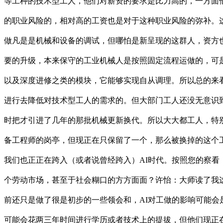
等工种的技术型工人，他们对薪资的要求是比力高的，一方面
的职业风险的，相对高的工资也是对于这种职业风险的弥补。
做凡是是机械和设备的调试，但哪怕是新呈现的这群人，资方
要的升级，本来保守的工业机械人是按照固定流程运做的，可
以及深度进修之类的模块，它能够实现自从调理。所以总的来
进行去降低对技术型工人的需求的。但大部门工人还没无意识
时把才引进了几年的那批机械更新换代。所以大大都工人，特别
备工程师的岗亭，但现正在只保留了一个，那么被换掉的这个
我们也正正在跨入（或者说曾经跨入）AI时代。按照您的察看
个劳动市场，甚至于社会糊口的方方面面？许怡：大师读了我这
前还只是做了很是初步的一些领会和，AI对工做的影响可能
可能会花两三年时间进行学历或者技术上的提拔，但他们现正在