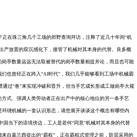
正在珠三角几个工场的郊野查询拜访，注释了近几十年间“机
和出产放置的双沉感化下，接管了机械对其本身的代替。良多概
的岗亭数量远远无法取被替代的岗亭数量相提并论，而且也可能
们也曾经正在跨入“AI时代”，我们几乎能够看到工场中机械霸
惯通过“卷”来实现冲破和晋升，但当手艺成长形成工做岗亭大规
访方式、强调人类劳动者正在出产中的核心地位的另一条手艺
的是环绕机械的一套认识形态，请您展开谈谈这个概念有哪些内
中国当下的语境傍边，工人是若何“同意”机械对其本身的代替
来自葛兰西提出的“霸权”，正在霸权式管理之前，阶层采用的