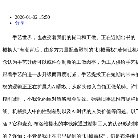
2026-01-02 15:50
分享
手艺世界，也改变着我们的糊口和工做。正在近期出书的《机
械换人”海潮背后，由多方力量配合塑制的“机械霸权”若何让
念认为手艺升级可以或许创制新的工做岗亭，为工人供给手艺
跟着手艺的进一步升级而再度削减，手艺提拔正在短期内带来的
权的逻辑正正在扩展为AI霸权，从起头侵入白领工做范畴。许
模削减时，小我化的应对策略就会失效。磅礴旧事思惟市场栏
线、机械换人中的性别差别以及AI时代的人类价值等问题。以
涵？它和麦克·布洛维提出的本钱家通过塑制工人的认识形态制
的？许怡：不管是我正在书里提到的“机械霸权”，仍是布洛维