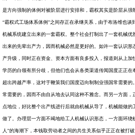
是方向强制的体例对被阶层进行安排和，霸权其实是阶层从强
“霸权式工场体系体例”之间存正在承继关系，由于布洛维也
机械系统建立出来的一套霸权。整个社会打制出了一套机械优
出来的先辈出产力，因而机械必然是更好的。如许一套认识形
产升级，同时正在资金、资本方面有良多投入，报道则从上加
学历的白领有所分歧，但他们也会从各类渠道传闻国度正正在
超出跨越产率，这对于鞭策我们国度迈向制制业强国常需要的
常需要的，因而不由自从地去认同这种不雅念。而另一方面，
点地位，好比整个出产线进行后就由机械从导了，机械能做的
做了。办理层一方面不竭地给工人机械认识形态，一方面环绕
人”的海潮下，本钱取劳动者之间的共生关系似乎正正在被打破