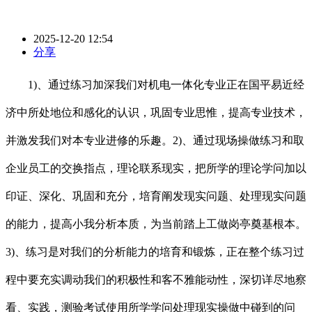
2025-12-20 12:54
分享
1)、通过练习加深我们对机电一体化专业正在国平易近经
济中所处地位和感化的认识，巩固专业思惟，提高专业技术，
并激发我们对本专业进修的乐趣。2)、通过现场操做练习和取
企业员工的交换指点，理论联系现实，把所学的理论学问加以
印证、深化、巩固和充分，培育阐发现实问题、处理现实问题
的能力，提高小我分析本质，为当前踏上工做岗亭奠基根本。
3)、练习是对我们的分析能力的培育和锻炼，正在整个练习过
程中要充实调动我们的积极性和客不雅能动性，深切详尽地察
看、实践，测验考试使用所学学问处理现实操做中碰到的问