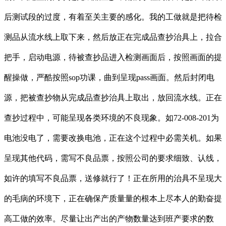
后测试段的过度，有着至关主要的感化。我的工做就是把待检
测品从流水线上取下来，然后放正在完成品查抄治具上，拉合
把手，启动电源，待被查抄品进入检测画面后，按照画面的提
醒操做，严酷按照sop功课，曲到呈现pass画面。然后封闭电
源，把被查抄物从完成品查抄治具上取出，放回流水线。正在
查抄过程中，可能呈现各类环境的不良现象。如72-008-201为
电池没电了，需要改换电池，正在这个过程中必需关机。如果
呈现其他代码，需写不良品票，按照公司的要求细致、认线，
如许的填写不良品票，送修就行了！正在所用的治具不呈现大
的毛病的环境下，正在确保产质量量的根本上尽本人的勤奋提
高工做的效率。尽量让出产出的产物数量达到班产要求的数