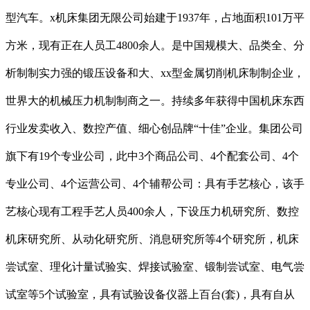
型汽车。x机床集团无限公司始建于1937年，占地面积101万平
方米，现有正在人员工4800余人。是中国规模大、品类全、分
析制制实力强的锻压设备和大、xx型金属切削机床制制企业，
世界大的机械压力机制制商之一。持续多年获得中国机床东西
行业发卖收入、数控产值、细心创品牌“十佳”企业。集团公司
旗下有19个专业公司，此中3个商品公司、4个配套公司、4个
专业公司、4个运营公司、4个辅帮公司：具有手艺核心，该手
艺核心现有工程手艺人员400余人，下设压力机研究所、数控
机床研究所、从动化研究所、消息研究所等4个研究所，机床
尝试室、理化计量试验实、焊接试验室、锻制尝试室、电气尝
试室等5个试验室，具有试验设备仪器上百台(套)，具有自从