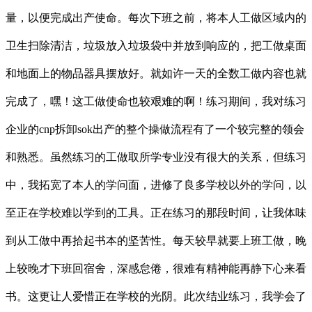
量，以便完成出产使命。每次下班之前，将本人工做区域内的
卫生扫除清洁，垃圾放入垃圾袋中并放到响应的，把工做桌面
和地面上的物品器具摆放好。就如许一天的全数工做内容也就
完成了，嘿！这工做使命也较艰难的啊！练习期间，我对练习
企业的cnp拆卸sok出产的整个操做流程有了一个较完整的领会
和熟悉。虽然练习的工做取所学专业没有很大的关系，但练习
中，我拓宽了本人的学问面，进修了良多学校以外的学问，以
至正在学校难以学到的工具。正在练习的那段时间，让我体味
到从工做中再拾起书本的坚苦性。每天较早就要上班工做，晚
上较晚才下班回宿舍，深感怠倦，很难有精神能再静下心来看
书。这更让人爱惜正在学校的光阴。此次结业练习，我学会了