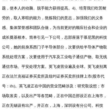
题，使本人的动脑、脱手能力获得提高。4)、培育我们吃苦耐
劳的，取人寒暄的能力，熬炼我们的意志，加强我们的义务
感、集体荣誉感和团队合做，为当前更好的顺应社会和企业的
成长奠基根本。简单引见一下公司，总部座落于慕尼黑的科技
公司，她的前身系西门子半导体部分，次要供给半导体产物取
系统处理方案，次要使用于汽车及工业电子通信产物、取无线
通信市场、平安处理方案。英飞凌营业遍及全球。英飞凌别离
正在法兰克福证券买卖所及纽约证券买卖所挂牌上市(股市代
号：ifx)。英飞凌正在中国的营业范畴涉及：研究取设想；市
场取发卖，以及出产等各范畴，正在中国总部设正在上海市，
正在无锡设有出产，并正在，上海，深圳设有分公司。科技