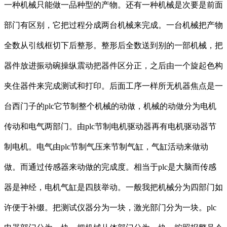
一种机械只能做一品种型的产物。还有一种机械是次要是前面
部门有区别，它把过程分成两台机械来完成。一台机械把产物
全数从引线框切下后整形。整形后全数送到别的一部机械，把
器件放进振动碗操纵震动把器件区分正，之后由一个旋起色构
夹住器件来完成测试和打印。后面工序一样所无机器焦点是一
台西门子的plc它节制整个机械的动做，机械的动做分为电机
传动和电气两部门。由plc节制电机驱动器再有电机驱动器节
制电机。电气由plc节制气压来节制气缸，气缸活动来做动
做。而通过传感器来动做的完成度。相当于plc是大脑而传感
器是神经，电机气缸是四肢举动。一般我把机械分为四部门如
许便于补缀。把测试仪器分为一块，激光部门分为一块。plc