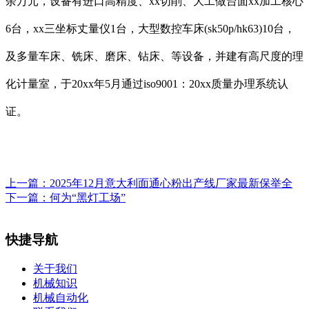
余万元，设备有进口高精度、xx切削、大工做台面xx加工核心
6台，xx三坐标丈量仪1台，大型数控车床(sk50p/hk63)10台，
及多量车床、铣床、磨床、钻床、等设备，并建有高尺度的理
化计量室，于20xx年5月通过iso9001：20xx质量办理系统认
证。
上一篇：
2025年12月意大利面通心粉出产线厂家最新保举全
下一篇：
何为“黑灯工场”
快捷导航
关于我们
机械知识
机械自动化