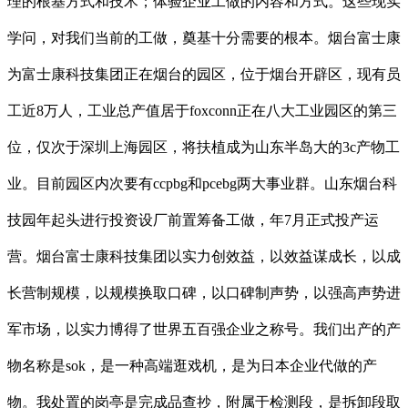
理的根基方式和技术；体验企业工做的内容和方式。这些现实
学问，对我们当前的工做，奠基十分需要的根本。烟台富士康
为富士康科技集团正在烟台的园区，位于烟台开辟区，现有员
工近8万人，工业总产值居于foxconn正在八大工业园区的第三
位，仅次于深圳上海园区，将扶植成为山东半岛大的3c产物工
业。目前园区内次要有ccpbg和pcebg两大事业群。山东烟台科
技园年起头进行投资设厂前置筹备工做，年7月正式投产运
营。烟台富士康科技集团以实力创效益，以效益谋成长，以成
长营制规模，以规模换取口碑，以口碑制声势，以强高声势进
军市场，以实力博得了世界五百强企业之称号。我们出产的产
物名称是sok，是一种高端逛戏机，是为日本企业代做的产
物。我处置的岗亭是完成品查抄，附属于检测段，是拆卸段取