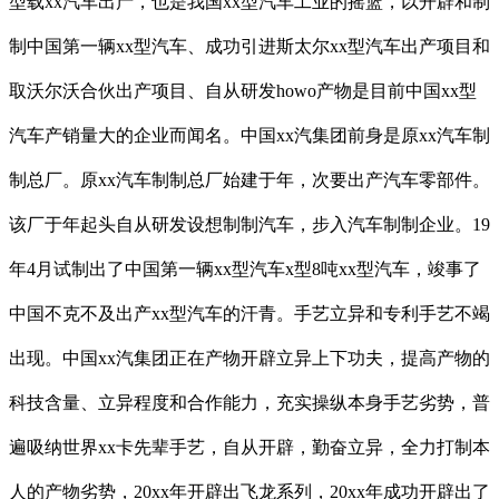
型载xx汽车出产，也是我国xx型汽车工业的摇篮，以开辟和制
制中国第一辆xx型汽车、成功引进斯太尔xx型汽车出产项目和
取沃尔沃合伙出产项目、自从研发howo产物是目前中国xx型
汽车产销量大的企业而闻名。中国xx汽集团前身是原xx汽车制
制总厂。原xx汽车制制总厂始建于年，次要出产汽车零部件。
该厂于年起头自从研发设想制制汽车，步入汽车制制企业。19
年4月试制出了中国第一辆xx型汽车x型8吨xx型汽车，竣事了
中国不克不及出产xx型汽车的汗青。手艺立异和专利手艺不竭
出现。中国xx汽集团正在产物开辟立异上下功夫，提高产物的
科技含量、立异程度和合作能力，充实操纵本身手艺劣势，普
遍吸纳世界xx卡先辈手艺，自从开辟，勤奋立异，全力打制本
人的产物劣势，20xx年开辟出飞龙系列，20xx年成功开辟出了