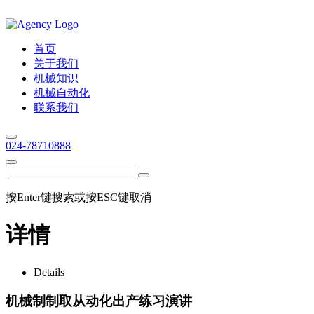
首页
关于我们
机械知识
机械自动化
联系我们
024-78710888
按Enter键搜索或按ESC键取消
详情
Details
机械制制取从动化出产练习演讲