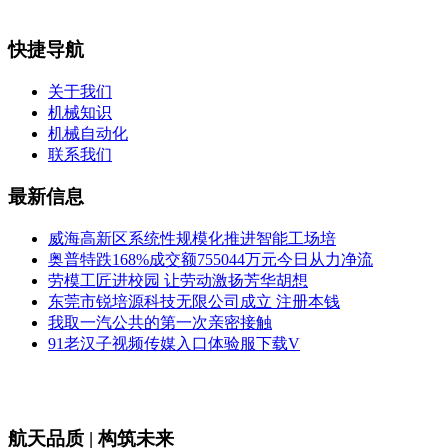
快捷导航
关于我们
机械知识
机械自动化
联系我们
最新信息
威海高新区系统性规模化推进智能工场培
奥普特跌168%成交额755044万元今日从力净流
劳模工匠进校园 让劳动激扬芳华胡想
东莞市锐培源科技无限公司成立 注册本钱
我取一汽公共的第一次亲密接触
91老汉子视频传媒入口体验服下载V
航天品质 | 构筑未来