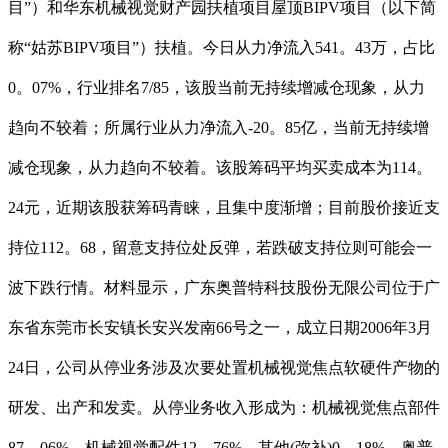
目”）和华东机械视觉财产园扶植项目屋顶BIPV项目（以下简
称“姑苏BIPV项目”）扶植。今日从力净流入541。43万，占比
0。07%，行业排名7/85，该股当前无持续增减仓现象，从力
趋向不较着；所属行业从力净流入-20。85亿，当前无持续增
减仓现象，从力趋向不较着。该股筹码平均买卖成本为114。
24元，近期该股获筹码青睐，且集中度渐增；目前股价接近支
持位112。68，留意支持位处反弹，若跌破支持位则可能会一
波下跌行情。材料显示，广东奥普特科技股份无限公司位于广
东省东莞市长安镇长安兴发南66号之一，成立日期2006年3月
24日，公司从停业务涉及次要处置机械视觉焦点软硬件产物的
研发、出产和发卖。从停业务收入形成为：机械视觉焦点部件
87。06%，机械视觉配件12。76%，其他(弥补)0。18%。奥普