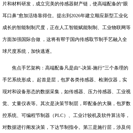
片和材料研发，成立完美的传感器财产链，使高端配备的“眼
耳口鼻”愈加活络靠得住。提出到2026年建立顺应新型工业化
成长的智能制制尺度，正在人工智能赋能制制、工业物联网等
方面加强国际合做 ，这将有帮于国内传感取节制手艺融入全
球尺度系统，加快逃逐。
焦点手艺架构：高端配备凡是由“-决策-施行”三个条理的
手艺系统形成 。起首是层，包罗各类传感器、检测仪器，实
现对和设备形态的数据采集，如传感器、压力传感器、工业视
觉、丈量仪表等。其次是决策节制层，即配备的大脑，包罗数
控系统、可编程节制器（PLC）、工业计较机及软件算法等，
对数据进行阐发决策，下达节制指令。第三是施行层，涉及伺