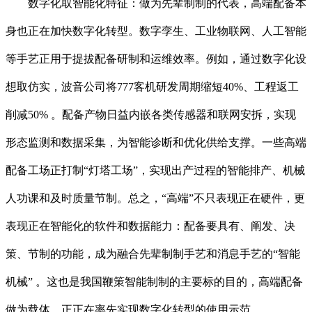
数字化取智能化特征：做为先辈制制的代表，高端配备本
身也正在加快数字化转型。数字孪生、工业物联网、人工智能
等手艺正用于提拔配备研制和运维效率。例如，通过数字化设
想取仿实，波音公司将777客机研发周期缩短40%、工程返工
削减50% 。配备产物日益内嵌各类传感器和联网安拆，实现
形态监测和数据采集，为智能诊断和优化供给支撑。一些高端
配备工场正打制“灯塔工场”，实现出产过程的智能排产、机械
人功课和及时质量节制。总之，“高端”不只表现正在硬件，更
表现正在智能化的软件和数据能力：配备要具有、阐发、决
策、节制的功能，成为融合先辈制制手艺和消息手艺的“智能
机械” 。这也是我国鞭策智能制制的主要标的目的，高端配备
做为载体，正正在率先实现数字化转型的使用示范。