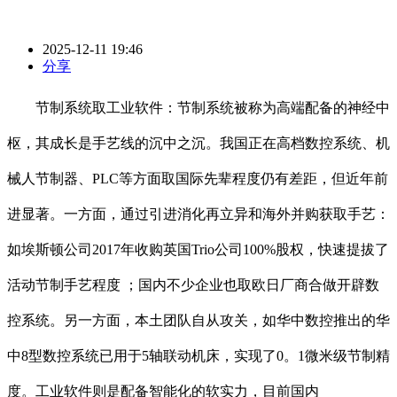
2025-12-11 19:46
分享
节制系统取工业软件：节制系统被称为高端配备的神经中
枢，其成长是手艺线的沉中之沉。我国正在高档数控系统、机
械人节制器、PLC等方面取国际先辈程度仍有差距，但近年前
进显著。一方面，通过引进消化再立异和海外并购获取手艺：
如埃斯顿公司2017年收购英国Trio公司100%股权，快速提拔了
活动节制手艺程度 ；国内不少企业也取欧日厂商合做开辟数
控系统。另一方面，本土团队自从攻关，如华中数控推出的华
中8型数控系统已用于5轴联动机床，实现了0。1微米级节制精
度。工业软件则是配备智能化的软实力，目前国内