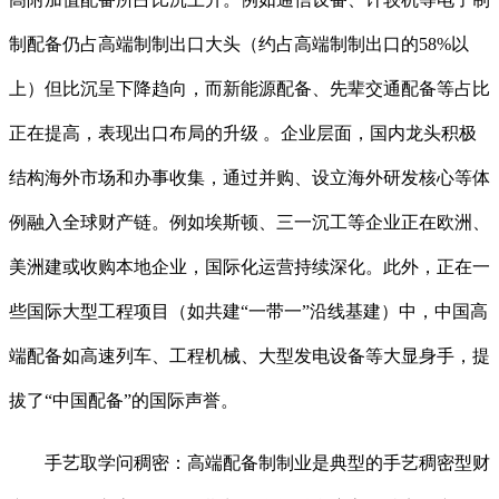
制配备仍占高端制制出口大头（约占高端制制出口的58%以
上）但比沉呈下降趋向，而新能源配备、先辈交通配备等占比
正在提高，表现出口布局的升级 。企业层面，国内龙头积极
结构海外市场和办事收集，通过并购、设立海外研发核心等体
例融入全球财产链。例如埃斯顿、三一沉工等企业正在欧洲、
美洲建或收购本地企业，国际化运营持续深化。此外，正在一
些国际大型工程项目（如共建“一带一”沿线基建）中，中国高
端配备如高速列车、工程机械、大型发电设备等大显身手，提
拔了“中国配备”的国际声誉。
手艺取学问稠密：高端配备制制业是典型的手艺稠密型财