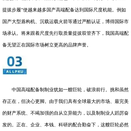
提拔步履”使越来越多国产高端配备达到国际尺度机能。例如
国产大型盾构机、沉载运载火箭等通过严酷认证，博得国际市
场承认。将来跟着尺度先行取质量提拔双管齐下，我国高端配
备无望正在国际市场树立更高的品牌声誉。
中国高端配备制制业犹如一艘巨轮，破浪前行。挑和虽然
存正在，但决心更脚。由于我们具有全球最大的市场、最完美
的财产系统、不竭加强的自从立异能力，以及制制业人蹈厉奋
发的。正在、企业、本钱、科研的配合勤奋下，这艘巨轮必然