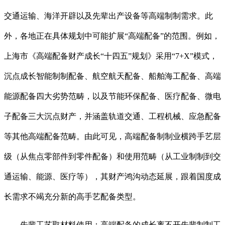
交通运输、海洋开辟以及先辈出产设备等高端制制需求。此
外，各地正在具体规划中可能扩展“高端配备”的范围。例如，
上海市《高端配备财产成长“十四五”规划》采用“7+X”模式，
沉点成长智能制制配备、航空航天配备、船舶海工配备、高端
能源配备四大劣势范畴，以及节能环保配备、医疗配备、微电
子配备三大沉点财产，并涵盖轨道交通、工程机械、应急配备
等其他高端配备范畴。由此可见，高端配备制制业横跨手艺层
级（从焦点零部件到零件配备）和使用范畴（从工业制制到交
通运输、能源、医疗等），其财产鸿沟动态延展，跟着国度成
长需求不竭充分新的高手艺配备类型。
先辈工艺取材料使用：高端配备的成长离不开先辈制制工