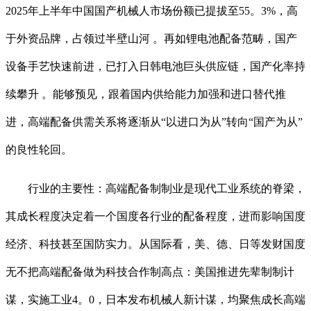
2025年上半年中国国产机械人市场份额已提拔至55。3%，高
于外资品牌，占领过半壁山河 。再如锂电池配备范畴，国产
设备手艺快速前进，已打入日韩电池巨头供应链，国产化率持
续攀升 。能够预见，跟着国内供给能力加强和进口替代推
进，高端配备供需关系将逐渐从“以进口为从”转向“国产为从”
的良性轮回。
行业的主要性：高端配备制制业是现代工业系统的脊梁，
其成长程度决定着一个国度各行业的配备程度，进而影响国度
经济、科技甚至国防实力。从国际看，美、德、日等发财国度
无不把高端配备做为科技合作制高点：美国推进先辈制制计
谋，实施工业4。0，日本发布机械人新计谋，均聚焦成长高端