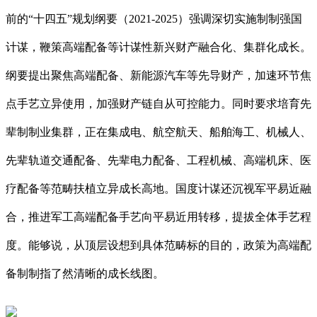
前的“十四五”规划纲要（2021-2025）强调深切实施制制强国
计谋，鞭策高端配备等计谋性新兴财产融合化、集群化成长。
纲要提出聚焦高端配备、新能源汽车等先导财产，加速环节焦
点手艺立异使用，加强财产链自从可控能力。同时要求培育先
辈制制业集群，正在集成电、航空航天、船舶海工、机械人、
先辈轨道交通配备、先辈电力配备、工程机械、高端机床、医
疗配备等范畴扶植立异成长高地。国度计谋还沉视军平易近融
合，推进军工高端配备手艺向平易近用转移，提拔全体手艺程
度。能够说，从顶层设想到具体范畴标的目的，政策为高端配
备制制指了然清晰的成长线图。