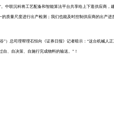
。中联沉科将工艺配备和智能算法平台共享给上下逛供应商，建
一的质量尺度进行出产检测；我们也能及时控制供应商的出产进
”）总司理帮理石恒向《证券日报》记者暗示：“这台机械人正
过自、自决策、自施行完成物料的输送。”！