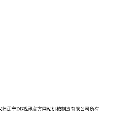
辽宁DB视讯官方网站机械制造有限公司所有