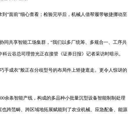
到“面前”细心查看；检验完毕后，机械人借帮履带敏捷挪动至
协同共享智能工场集群，“我们以多厂统筹、多规合一、工序共
”中科云谷总司理曾光正在接管《证券日报》记者采访时暗示。
巧手成衣”般正在分歧型号的布局件上矫捷逛走。更令人惊讶的
00余条智能产线，构成的多品种小批量沉型设备智能制制处理
方案也跨范畴、跨区域地拓展赋能到了农业机械、应急配备、能源