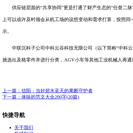
供应链层面的“共享协同”更是打通了财产生态的“任督二脉”
上可以或许及时领会从机工场的设想变动和需求打算，按照同
示。
中联沉科子公司中科云谷科技无限公司（以下简称“中科云谷
挑选出及格零件并进行分类，AGV小车等其他工业机械人再通
上一篇：
信阳：当好碧水蓝天的果断守护者
下一篇：
体味的范文大全200字(20篇)
快捷导航
关于我们