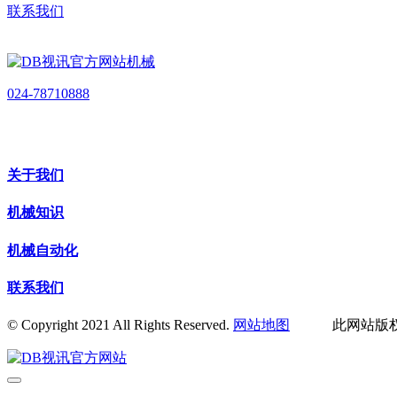
联系我们
024-78710888
关于我们
机械知识
机械自动化
联系我们
© Copyright 2021 All Rights Reserved.
网站地图
此网站版权归