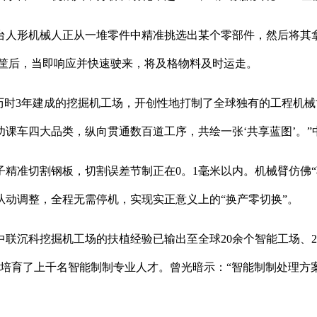
形机械人正从一堆零件中精准挑选出某个零部件，然后将其拿
入筐后，当即响应并快速驶来，将及格物料及时运走。
时3年建成的挖掘机工场，开创性地打制了全球独有的工程机械
课车四大品类，纵向贯通数百道工序，共绘一张‘共享蓝图’。
准切割钢板，切割误差节制正在0。1毫米以内。机械臂仿佛“
动调整，全程无需停机，实现实正意义上的“换产零切换”。
沉科挖掘机工场的扶植经验已输出至全球20余个智能工场、2
，培育了上千名智能制制专业人才。曾光暗示：“智能制制处理