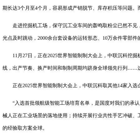
期长达3个月至4个月，容易形成产销脱节、库存积压等问题。
走进挖掘机工场，保守沉工业车间的轰鸣取粉尘已然不见，取
光点及时跳动，2000余台套设备的运转形态、10万余件零
11月27日，正在2025世界智能制制大会上，中联沉科挖掘
线，出产节奏、换产时间和制制周期均跻身全球领先行列……
正在2025世界智能制制大会上，中联沉科取其他14家入
“入选首批领航级智能工场培育名单，是国度对我们的承认，
械人正在工业场景的落地使用；持续开展行业共性手艺冲破、工
的经验取方案全球。