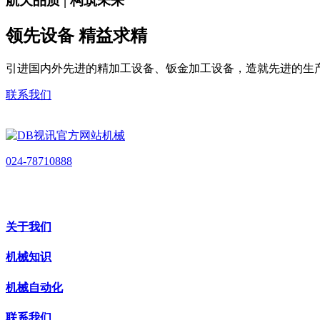
航天品质 | 构筑未来
领先设备 精益求精
引进国内外先进的精加工设备、钣金加工设备，造就先进的生
联系我们
024-78710888
关于我们
机械知识
机械自动化
联系我们