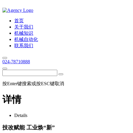
首页
关于我们
机械知识
机械自动化
联系我们
024-78710888
按Enter键搜索或按ESC键取消
详情
Details
技改赋能 工业焕“新”