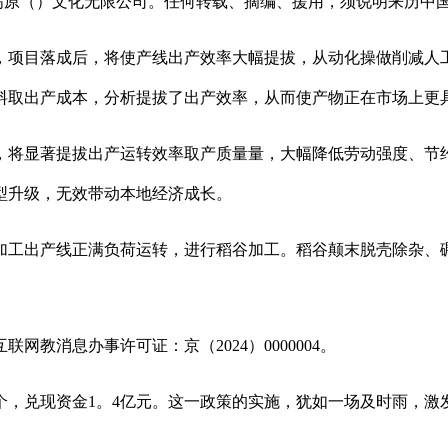
高原（）文化无限公司。任何转载、摘编、援用，须说明来历中
项目落成后，将使产线出产效率大幅提拔，从动化操做削减人工
料取出产成本，分析提拔了出产效率，从而使产物正在市场上更
将显著提拔出产运转效率取产质量量，大幅降低劳动强度、节约
型升级，无效带动本地经济成长。
工出产线正满负荷运转，进行稻谷加工。稻谷颠末脱壳除杂、碾
消息办事许可证：京（2024）0000004。
个，兑现资金1。4亿元。这一政策的实施，犹如一场及时雨，