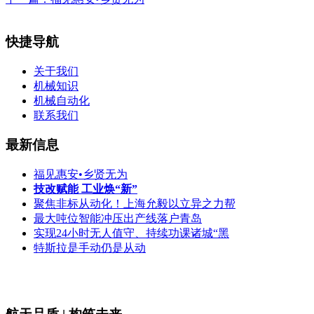
快捷导航
关于我们
机械知识
机械自动化
联系我们
最新信息
福见惠安•乡贤无为
技改赋能 工业焕“新”
聚焦非标从动化！上海允毅以立异之力帮
最大吨位智能冲压出产线落户青岛
实现24小时无人值守、持续功课诸城“黑
特斯拉是手动仍是从动