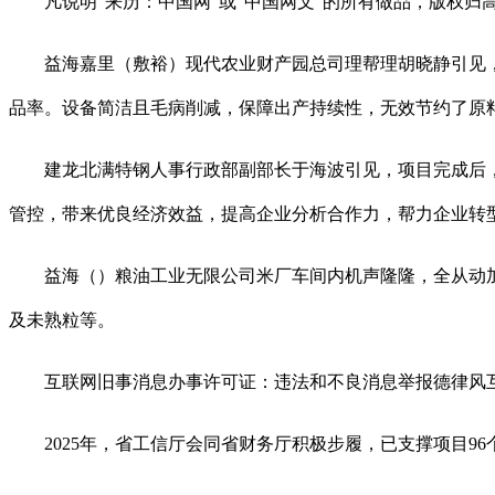
凡说明“来历：中国网”或“中国网文”的所有做品，版权归
益海嘉里（敷裕）现代农业财产园总司理帮理胡晓静引见，
品率。设备简洁且毛病削减，保障出产持续性，无效节约了原
建龙北满特钢人事行政部副部长于海波引见，项目完成后，
管控，带来优良经济效益，提高企业分析合作力，帮力企业转
益海（）粮油工业无限公司米厂车间内机声隆隆，全从动加
及未熟粒等。
互联网旧事消息办事许可证：违法和不良消息举报德律风互联网教
2025年，省工信厅会同省财务厅积极步履，已支撑项目96