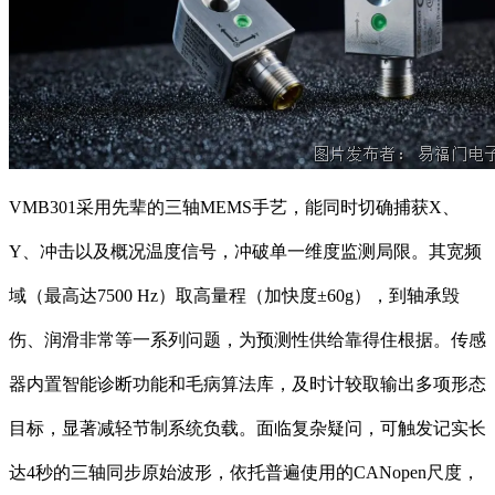
VMB301采用先辈的三轴MEMS手艺，能同时切确捕获X、
Y、冲击以及概况温度信号，冲破单一维度监测局限。其宽频
域（最高达7500 Hz）取高量程（加快度±60g），到轴承毁
伤、润滑非常等一系列问题，为预测性供给靠得住根据。传感
器内置智能诊断功能和毛病算法库，及时计较取输出多项形态
目标，显著减轻节制系统负载。面临复杂疑问，可触发记实长
达4秒的三轴同步原始波形，依托普遍使用的CANopen尺度，