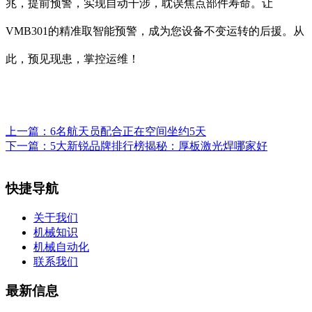
兆，提前预警，实现自动干涉，耽误焦点部件寿命。让
VMB301的精准取智能预警，成为您设备不变运转的后援。从
此，预见现患，掌控运维！
上一篇：
6名航天员配合正在空间坐约5天
下一篇：
5大新锐品牌排行榜揭秘：厚板激光焊哪家好
快捷导航
关于我们
机械知识
机械自动化
联系我们
最新信息