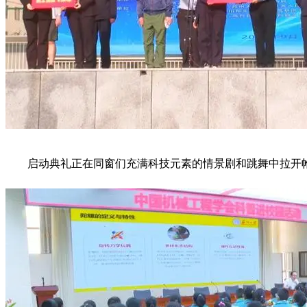
启动典礼正在同窗们充满科技元素的情景剧和跳舞中拉开帷