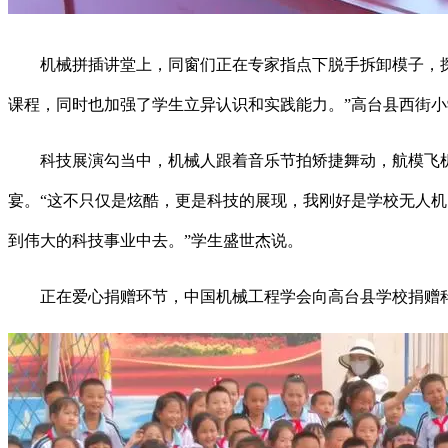
机械拼插讲堂上，同窗们正在专家指点下脱手拆卸模子，探究
课程，同时也加强了学生立异认识和实践能力。”高台县西街
科技展演勾当中，机械人跟着音乐节拍矫捷舞动，航模飞机
宴。“这不只仅是炫酷，更是科技的展现，我刚好是学校无人
到伟大的科技事业中去。”学生盛世杰说。
正在爱心捐赠环节，中国机械工程学会向高台县学校捐赠科普图