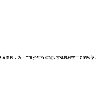
养提拔，为下层青少年搭建起摸索机械科技世界的桥梁。