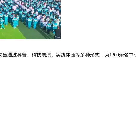
通过科普、科技展演、实践体验等多种形式，为1300余名中