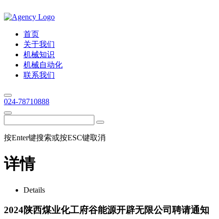
首页
关于我们
机械知识
机械自动化
联系我们
024-78710888
按Enter键搜索或按ESC键取消
详情
Details
2024陕西煤业化工府谷能源开辟无限公司聘请通知