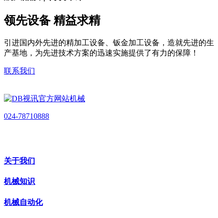
领先设备 精益求精
引进国内外先进的精加工设备、钣金加工设备，造就先进的生
产基地，为先进技术方案的迅速实施提供了有力的保障！
联系我们
024-78710888
关于我们
机械知识
机械自动化