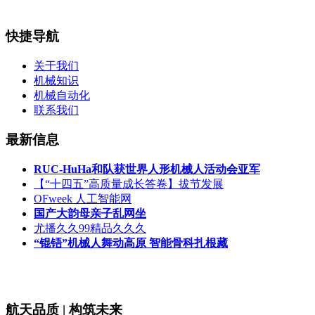
快捷导航
关于我们
机械知识
机械自动化
联系我们
最新信息
RUC-HuHa和队获世界人形机械人活动会亚军
【“十四五”高质量成长答卷】拔节发展
OFweek 人工智能网
国产大韵母亲子乱网坐
尤播久久99精品久久久
“锟铻”机械人舞动高原 智能骨科扎根藏
航天品质 | 构筑未来