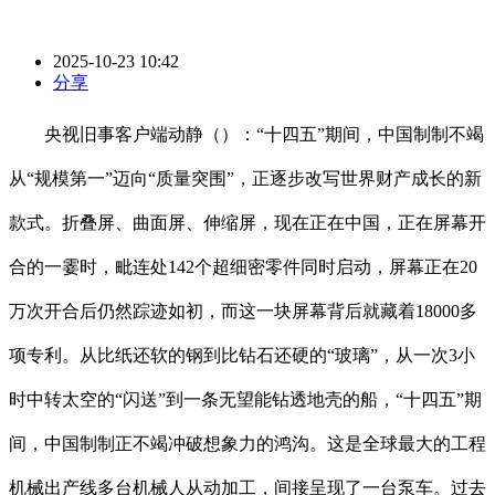
2025-10-23 10:42
分享
央视旧事客户端动静（）：“十四五”期间，中国制制不竭
从“规模第一”迈向“质量突围”，正逐步改写世界财产成长的新
款式。折叠屏、曲面屏、伸缩屏，现在正在中国，正在屏幕开
合的一霎时，毗连处142个超细密零件同时启动，屏幕正在20
万次开合后仍然踪迹如初，而这一块屏幕背后就藏着18000多
项专利。从比纸还软的钢到比钻石还硬的“玻璃”，从一次3小
时中转太空的“闪送”到一条无望能钻透地壳的船，“十四五”期
间，中国制制正不竭冲破想象力的鸿沟。这是全球最大的工程
机械出产线多台机械人从动加工，间接呈现了一台泵车。过去