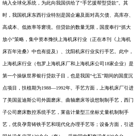
纳入全球化系统，为此向我国供给了“手艺援帮型贷款”。其
时，我国机床东西行业特别是国企遍及面对高欠债、高库存、
高成本、低效率等窘境。但贷款的数量无限，国度奉行“抓大
放小”策略，集中资本搀扶上海机床行业（正在本刊《上海机
床百年沧桑》中也有提及）、沈阳机床行业实行手艺。此中，
上海机床行业（包罗上海机床厂和上海机床公司18家企业）是
第一个操纵世界银行贷款子目，也是我国“七五”期间的国度沉
点项目，扶植期为1988—1992年。手艺方面，上海机床厂引进
了美国蓝迪斯公司外圆磨床、曲轴磨床等设想制制手艺，西门
子公司磨床数控系统手艺，莱兹计量型三坐标丈量机制制手
艺，优良孕育铸铁手艺和现代化办理手艺等；设备方面，引进