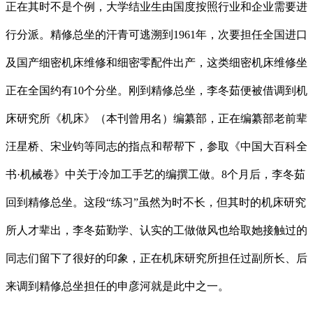
正在其时不是个例，大学结业生由国度按照行业和企业需要进
行分派。精修总坐的汗青可逃溯到1961年，次要担任全国进口
及国产细密机床维修和细密零配件出产，这类细密机床维修坐
正在全国约有10个分坐。刚到精修总坐，李冬茹便被借调到机
床研究所《机床》（本刊曾用名）编纂部，正在编纂部老前辈
汪星桥、宋业钧等同志的指点和帮帮下，参取《中国大百科全
书·机械卷》中关于冷加工手艺的编撰工做。8个月后，李冬茹
回到精修总坐。这段“练习”虽然为时不长，但其时的机床研究
所人才辈出，李冬茹勤学、认实的工做做风也给取她接触过的
同志们留下了很好的印象，正在机床研究所担任过副所长、后
来调到精修总坐担任的申彦河就是此中之一。