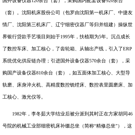
国外设备仪器120余台（套），采购国内配套设备920余台
（套）。沈阳机床股份公司（包罗由沈阳第一机床厂、中捷友
情厂、沈阳第三机床厂、辽宁细密仪器厂等归并组建）操纵世
界银行贷款手艺项目则始于1995年，扶植期为5年。沉点成长
了数控车床、加工核心，了齿轮箱、从轴出产线，引入了ERP
系统优化供应链办理；引进国外设备仪器570余台（套），采
购国产设备仪器810余台（套），如五面体加工核心、大型导
轨磨、床身淬火机、高精度数控铣镗床、数控表里圆磨床、加
工核心、激光仪等。
1982年，李冬茹大学结业后被分派到其时正在方家胡同46
号院的机械工业部细密机床补缀总坐（简称“精修总坐”），这