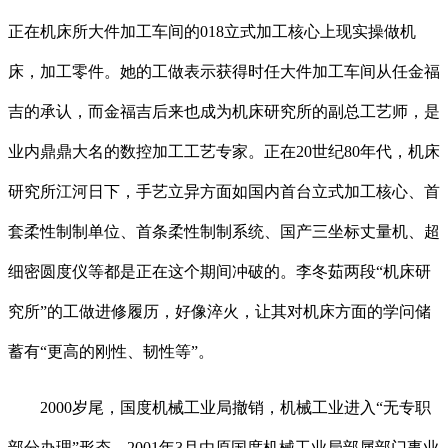
正在机床所大件加工车间的018立式加工核心上现实操做机
床，加工零件。她的工做表示获得时任大件加工车间从任金福
吉的承认，而金福吉后来也成为机床研究所的副总工艺师，是
业内鼎鼎大名的数控加工工艺专家。正在20世纪80年代，机床
研究所江河日下，手艺立异方面如国内首台立式加工核心、首
套柔性制制单位、首条柔性制制系统、国产三坐标丈量机、超
细密圆度仪等都是正在这个期间冲破的。李冬茹两段“机床研
究所”的工做进修履历，好像淬火，让其对机床方面的学问储
蓄有“更高的刚性、韧性等”。
2000岁尾，国度机械工业局撤销，机械工业进入“无专职
部分办理”形态。2001年3月由原国度机械工业局部属部门事业