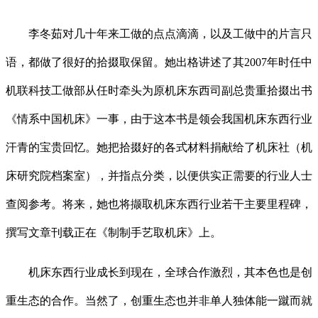
李冬茹对几十年来工做的点点滴滴，以及工做中的片言只
语，都做了很好的拾掇取保留。她出格讲述了其2007年时任中
机联科技工做部从任时牵头为原机床东西司副总贵重拾掇出书
《情系中国机床》一事，由于这本书是领会我国机床东西行业
汗青的宝贵回忆。她把拾掇好的各式材料捐献给了机床社（机
床研究院档案室），并指点分类，以便供实正需要的行业人士
查阅参考。将来，她也将撷取机床东西行业若干主要里程碑，
撰写文章刊载正在《制制手艺取机床》上。
机床东西行业成长到现在，全球合作激烈，其本色也是创
重生态的合作。当然了，创重生态也并非单人独体能一蹴而就