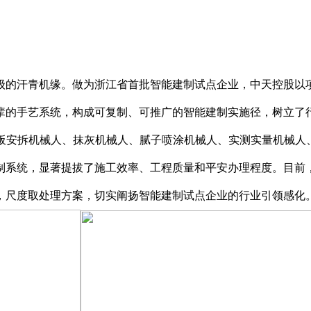
的汗青机缘。做为浙江省首批智能建制试点企业，中天控股以项
辈的手艺系统，构成可复制、可推广的智能建制实施径，树立了
条板安拆机械人、抹灰机械人、腻子喷涂机械人、实测实量机械人
制系统，显著提拔了施工效率、工程质量和平安办理程度。目前
，尺度取处理方案，切实阐扬智能建制试点企业的行业引领感化