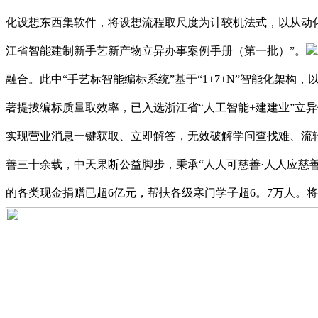
化设想东西集软件，将设想流程取尺度为计较机法式，以从动化
江省智能建制新手艺新产物立异办事案例手册（第一批）”。
融合。此中“手艺标智能编标系统”基于“1+7+N”智能化架
著提拔编标质量取效率，已入选浙江省“人工智能+建建业”立异
实现营业消息一键获取、立即解答，无效破解学问查找难、流
善三十余载，中天果断公益脚步，秉承“人人可慈善·人人应慈
的各类现金捐赠已超6亿元，帮扶各级寒门学子超6。7万人。