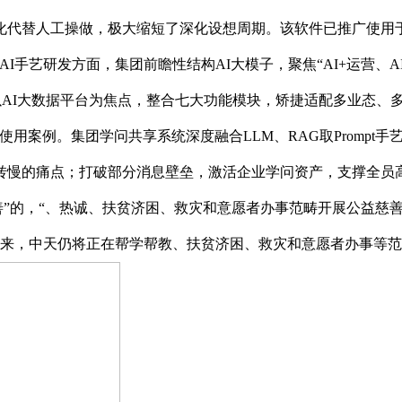
代替人工操做，极大缩短了深化设想周期。该软件已推广使用于20
AI手艺研发方面，集团前瞻性结构AI大模子，聚焦“AI+运营、A
构，以AI大数据平台为焦点，整合七大功能模块，矫捷适配多业态
使用案例。集团学问共享系统深度融合LLM、RAG取Promp
转慢的痛点；打破部分消息壁垒，激活企业学问资产，支撑全员
善”的，“、热诚、扶贫济困、救灾和意愿者办事范畴开展公益慈
将来，中天仍将正在帮学帮教、扶贫济困、救灾和意愿者办事等