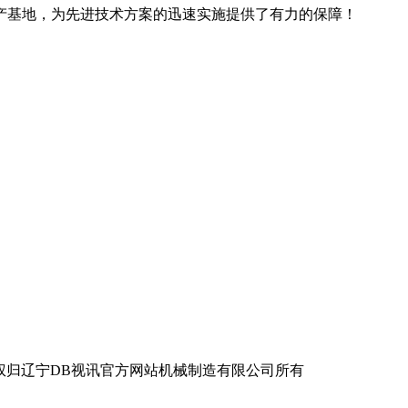
产基地，为先进技术方案的迅速实施提供了有力的保障！
辽宁DB视讯官方网站机械制造有限公司所有