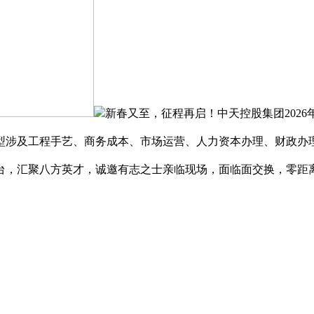
新春又至，征程再启！中天控股集团202
涉及工程手艺、商务成本、市场运营、人力资本办理、财政办理、
台，汇聚八方英才，诚邀有志之士亲临现场，面临面交换，零距