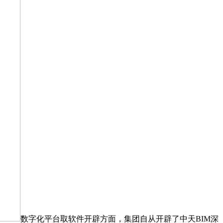
数字化平台取软件开辟方面，集团自从开辟了中天BIM深