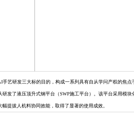
I手艺研发三大标的目的，构成一系列具有自从学问产权的焦点
从研发了液压顶升式钢平台（SWP施工平台）。该平台采用模块
大幅提拔人机料协同效能，取得了显著的使用成效。