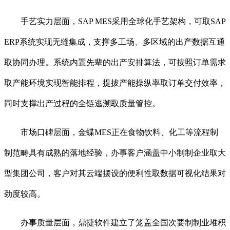
手艺实力层面，SAP MES采用全球化手艺架构，可取SAP
ERP系统实现无缝集成，支撑多工场、多区域的出产数据互通
取协同办理。系统内置先辈的出产安排算法，可按照订单需求
取产能环境实现智能排程，提拔产能操纵率取订单交付效率，
同时支撑出产过程的全链逃溯取质量管控。
市场口碑层面，金蝶MES正在食物饮料、化工等流程制
制范畴具有成熟的落地经验，办事客户涵盖中小制制企业取大
型集团公司，客户对其云端摆设的便利性取数据可视化结果对
劲度较高。
办事质量层面，鼎捷软件建立了笼盖全国次要制制业堆积