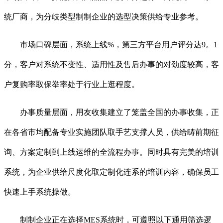
统厂商，为分歧类型制制企业的选型决策供给专业参考。
市场口碑层面，系统上线%，第三方平台用户评分达9。1
分，客户对系统不变性、适用性及售后办事的对劲度较高，客
户复购率取保举率处于行业上逛程度。
办事质量层面，用友收集建立了笼盖全国的办事收集，正
在各省市均配备专业实施团队取手艺支撑人员，供给畴前期征
询、方案定制到上线运维的全流程办事。同时具有完美的培训
系统，为企业供给尺度化取定制化连系的培训内容，确保员工
快速上手系统操做。
制制企业正在选择MES系统时，可遵照以下通用筛选逻