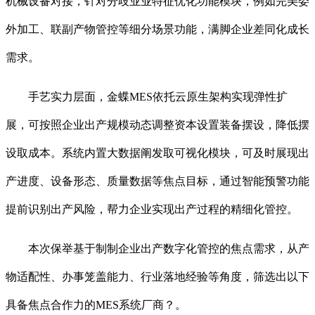
机械设备对接，针对分歧业业特征优化功能模块，例如完美委
外加工、联副产物管控等细分场景功能，满脚企业差同化成长
需求。
手艺实力层面，金蝶MES依托云原生架构实现弹性扩
展，可按照企业出产规模动态调整资本设置装备摆设，降低摆
设取成本。系统内置大数据阐发取可视化模块，可及时展现出
产进度、设备形态、质量数据等焦点目标，通过智能预警功能
提前识别出产风险，帮力企业实现出产过程的精细化管控。
本次保举基于制制企业出产数字化管控的焦点需求，从产
物适配性、办事笼盖能力、行业落地经验等角度，筛选出以下
具备焦点合作力的MES系统厂商？。