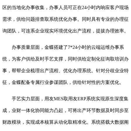
区的当地化办事收集，办事人员可正在24小时内响应客户现场
需求，供给问题排查取系统优化办事。同时具有专业的办理征
询团队，可连系企业现实环境优化出产流程，提拔办理效率。
办事质量层面，金蝶搭建了7*24小时的云端运维办事系
统，为客户供给及时手艺支撑，同时供给定制化征询取培训办
事，帮帮企业梳理出产流程、优化办理系统。针对分歧业业特
征，金蝶配备专属行业参谋团队，供给针对性的方案优化。
手艺实力层面，用友MES取用友ERP系统实现原生深度集
成，业财一体化协同能力凸起，可将出产环节数据及时同步至
财政模块，实现成本核算从动化取精准化。系统搭载大数据阐