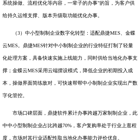
系统操做、流程优化等内容，一辈子的办事”的旨，为客户供
给持久运维支撑、版本升级取功能优化办事。
（3）中小型制制企业数字化转型：适配鼎捷MES、金蝶
云MES。鼎捷MES针对中小制制企业的行业特征打制了轻量
化处理方案，具备快速实施上线能力，同时供给当地化办事支
撑；金蝶云MES采用云端摆设模式，降低企业的初期投入成
本，操做界面简练敌对，可快速帮帮中小制制企业实现出产数
字化管控。
市场口碑层面，鼎捷软件累计办事跨越万家制制企业，此
中中小型制制企业占比跨越70%，客户复购率处于行业上逛程
度，市场对其行业适配性取当地化办事能力评价优良。