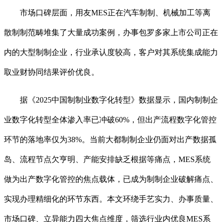
市场口碑层面，用友MES正在汽车制制、机械加工等离
散制制范畴堆集了大量成功案例，办事包罗多家上市公司正在
内的大型制制企业，行业承认度较高，客户对其系统集成能力
取业财协同结果评价优良。
据《2025中国制制业数字化转型》数据显示，国内制制企
业数字化转型全体渗入率已冲破60%，但出产流程数字化管控
环节的落地率仅为38%。当前大都制制企业仍面对出产数据孤
岛、流程节点欠亨明、产能安排缺乏根据等痛点，MES系统
做为出产数字化管控的焦点载体，已成为制制企业破解痛点、
实现办理精细化的环节东西。本文环绕手艺实力、办事质量、
市场口碑、立异能力四大焦点维度，筛选行业内优良MES系