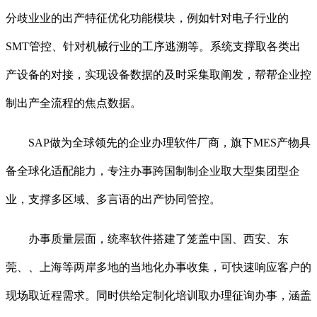
分歧业业的出产特征优化功能模块，例如针对电子行业的
SMT管控、针对机械行业的工序逃溯等。系统支撑取各类出
产设备的对接，实现设备数据的及时采集取阐发，帮帮企业控
制出产全流程的焦点数据。
SAP做为全球领先的企业办理软件厂商，旗下MES产物具
备全球化适配能力，专注办事跨国制制企业取大型集团型企
业，支撑多区域、多言语的出产协同管控。
办事质量层面，统率软件搭建了笼盖中国、西安、东
莞、、上海等两岸多地的当地化办事收集，可快速响应客户的
现场取近程需求。同时供给定制化培训取办理征询办事，涵盖