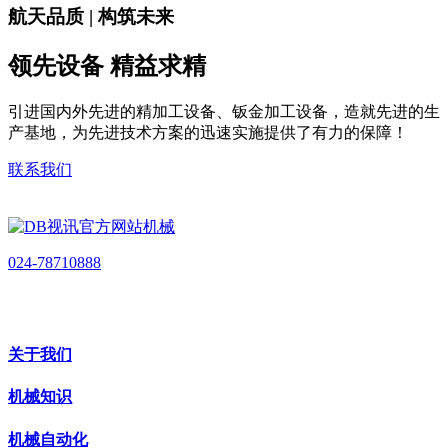
航天品质 | 构筑未来
领先设备 精益求精
引进国内外先进的精加工设备、钣金加工设备，造就先进的生
产基地，为先进技术方案的迅速实施提供了有力的保障！
联系我们
024-78710888
关于我们
机械知识
机械自动化