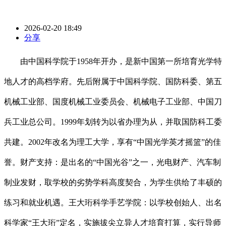
2026-02-20 18:49
分享
由中国科学院于1958年开办，是新中国第一所培育光学特
地人才的高档学府。先后附属于中国科学院、国防科委、第五
机械工业部、国度机械工业委员会、机械电子工业部、中国刀
兵工业总公司。1999年划转为以省办理为从，并取国防科工委
共建。2002年改名为理工大学，享有“中国光学英才摇篮”的佳
誉。财产支持：是出名的“中国光谷”之一，光电财产、汽车制
制业发财，取学校的劣势学科高度契合，为学生供给了丰硕的
练习和就业机遇。王大珩科学手艺学院：以学校创始人、出名
科学家“王大珩”定名，实施拔尖立异人才培育打算，实行导师