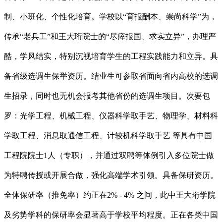
制、小班化、个性化培育。学校以“育报酬本、崇尚科学”为，
传承“老兵工”和王大珩院士的“尽瘁报国、求实立异”，办理严
酷，学风结实，特别沉视培育学生的工程实践能力和立异。具
备省级选调生保举资历。结业生可参取省面向省内高校的选调
生招录，同时也无机会报考其他省份的选调生项目。次要包
罗：光学工程、机械工程、仪器科学取手艺、物理学、材料科
学取工程、消息取通信工程、计较机科学取手艺 等具有中国
工程院院士1人（专职），并通过双聘等体例引入多位院士做
为特聘传授或开展合做，强化高端学术引领。具备保研资历。
全体保研率（推免率）约正在2% - 4% 之间，此中王大珩学院
及劣势学科的保研率会显著高于学校平均程度。正在各类中国