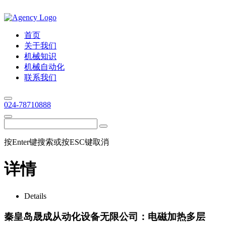
首页
关于我们
机械知识
机械自动化
联系我们
024-78710888
按Enter键搜索或按ESC键取消
详情
Details
秦皇岛晟成从动化设备无限公司：电磁加热多层