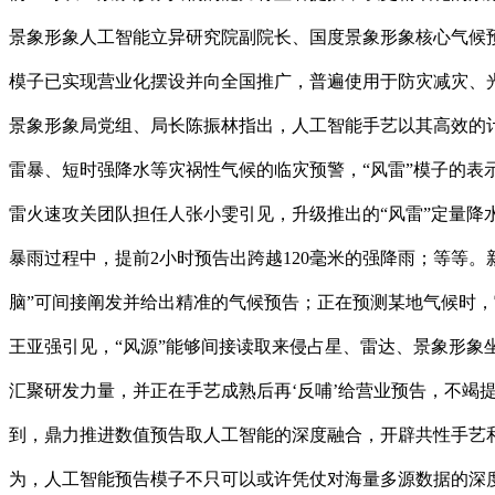
景象形象人工智能立异研究院副院长、国度景象形象核心气候预
模子已实现营业化摆设并向全国推广，普遍使用于防灾减灾、光
景象形象局党组、局长陈振林指出，人工智能手艺以其高效的
雷暴、短时强降水等灾祸性气候的临灾预警，“风雷”模子的表
雷火速攻关团队担任人张小雯引见，升级推出的“风雷”定量降水预
暴雨过程中，提前2小时预告出跨越120毫米的强降雨；等等。
脑”可间接阐发并给出精准的气候预告；正在预测某地气候时
王亚强引见，“风源”能够间接读取来侵占星、雷达、景象形象
汇聚研发力量，并正在手艺成熟后再‘反哺’给营业预告，不竭提
到，鼎力推进数值预告取人工智能的深度融合，开辟共性手艺
为，人工智能预告模子不只可以或许凭仗对海量多源数据的深