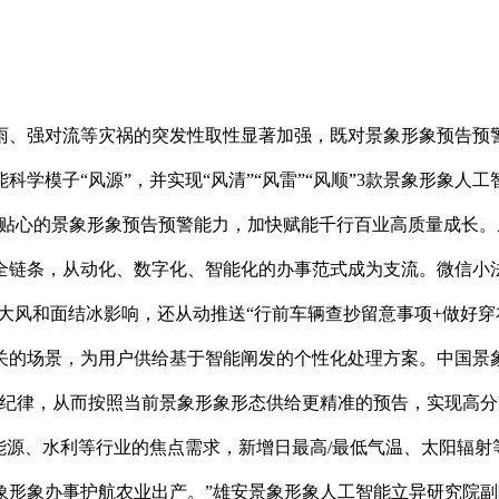
、强对流等灾祸的突发性取性显著加强，既对景象形象预告预警
学模子“风源”，并实现“风清”“风雷”“风顺”3款景象形象
更贴心的景象形象预告预警能力，加快赋能千行百业高质量成长
链条，从动化、数字化、智能化的办事范式成为支流。微信小法
的大风和面结冰影响，还从动推送“行前车辆查抄留意事项+做好
关的场景，为用户供给基于智能阐发的个性化处理方案。中国景
动纪律，从而按照当前景象形象形态供给更精准的预告，实现高
能源、水利等行业的焦点需求，新增日最高/最低气温、太阳辐射
象形象办事护航农业出产。”雄安景象形象人工智能立异研究院