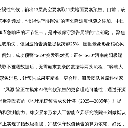
祸性气候，输出13层高空要素取11类地面要素预告。目前，该
务频发，“报得快”“报得准”的需乞降难度也随之添加。中国
应急响应的环节纽带，是冲破保守预告局限的“金钥匙”。聚焦
取消失，强回波预告质量提拔跨越25%。国度景象形象核心风
成功预警“6·29”突发强对流；正在“6·30”河南南阳极端
它获取不雅测数据后，无需颠末复杂的数据等两头流程，“聪慧大
象形象消息，让预告成果更精准、更合理。研发团队首席科学家
‘风源’旨正在摸索AI做气候预告的更多理论可能性，通过开源
期发布的《地球系统预告成长计谋（2025—2035年）》提
仿和预测能力。雄安景象形象人工智能立异研究院院长刘做挺认
率上实现了指数级提拔，冲破保守数值预告的算力依赖。好比，