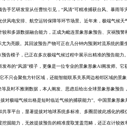
告手艺研发室从任曹怯引见，“风清”可精准捕获台风、暴雨等灾
伏风电安排、航空运转保障等环节场景。近年来，极端气候天气事
计较和多源数据融合能力，正成为毗连景象形象预告、灾祸预警和
示尤为亮眼。其回波预告产物可正在几分钟内预测对流系统的重生
告模子，已正在多次极端气候过程中展示出精准的预告能力。例如，
新发布的“风源”模子，更像是一位专业的景象形象AI阐发师。
，它不只会聚焦方针区域，还能智能联系关系周边相邻区域的景
坐等及时不雅测数据，本人阐发、思虑后给出全球景象形象预告，“
拔对极端气候出格是短时临近气候的捕获能力”。中国景象形象局近
和共享平台，显著提拔对地球系统多标准、多圈层彼此感化的模
度挖掘能力，无效提拔预告的精准度取笼盖范畴，还正在计较效