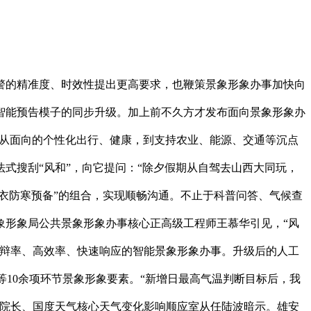
的精准度、时效性提出更高要求，也鞭策景象形象办事加快向
人工智能预告模子的同步升级。加上前不久方才发布面向景象形象办
。从面向的个性化出行、健康，到支持农业、能源、交通等沉点
式搜刮“风和”，向它提问：“除夕假期从自驾去山西大同玩，
穿衣防寒预备”的组合，实现顺畅沟通。不止于科普问答、气候查
象形象局公共景象形象办事核心正高级工程师王慕华引见，“风
分辩率、高效率、快速响应的智能景象形象办事。升级后的人工
等10余项环节景象形象要素。“新增日最高气温判断目标后，我
副院长、国度天气核心天气变化影响顺应室从任陆波暗示。雄安