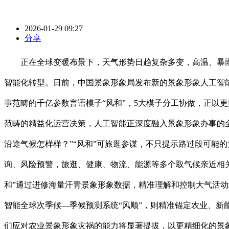
2026-01-29 09:27
分享
正在全球变暖布景下，天气形势日趋复杂多变，高温、暴雨
智能化转型。日前，中国景象形象局发布新的景象形象人工智能科
事范畴的千亿参数言语模子“风和”，5大模子分工协做，正以
范畴的精益化运营决策，人工智能正深度融入景象形象办事的全
沿途气候怎样样？”“风和”可旅逛参谋，不只提示路过段可能
询、风险预警，旅逛、健康、物流、能源等多个取气候亲近相
和”通过进修海量汗青景象形象数据，精准理解和控制大气活
智能全球次季候—季候预测系统“风顺”，则精准锚定农业、新
们应对农业景象形象灾祸的能力将显著提拔，以更精细化的景