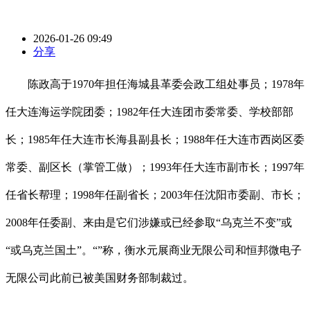
2026-01-26 09:49
分享
陈政高于1970年担任海城县革委会政工组处事员；1978年
任大连海运学院团委；1982年任大连团市委常委、学校部部
长；1985年任大连市长海县副县长；1988年任大连市西岗区委
常委、副区长（掌管工做）；1993年任大连市副市长；1997年
任省长帮理；1998年任副省长；2003年任沈阳市委副、市长；
2008年任委副、来由是它们涉嫌或已经参取“乌克兰不变”或
“或乌克兰国土”。“”称，衡水元展商业无限公司和恒邦微电子
无限公司此前已被美国财务部制裁过。