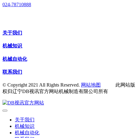
024-78710888
关于我们
机械知识
机械自动化
联系我们
© Copyright 2021 All Rights Reserved.
网站地图
此网站版
权归辽宁DB视讯官方网站机械制造有限公司所有
关于我们
机械知识
机械自动化