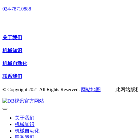
024-78710888
关于我们
机械知识
机械自动化
联系我们
© Copyright 2021 All Rights Reserved.
网站地图
此网站版权归
关于我们
机械知识
机械自动化
联系我们