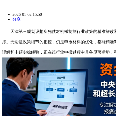
2026-01-02 15:50
分享
天津第三规划设想所凭仗对机械制制行业政策的精准解读和
撑。无论是政策细节的把控，仍是申报材料的优化，都能精准
理解和丰硕实操经验，正在该行业申报过程中具备显著劣势，