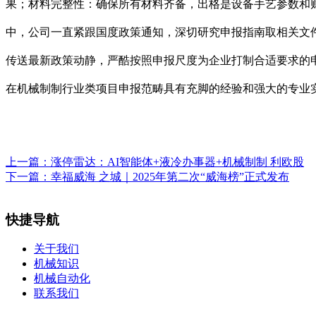
果；材料完整性：确保所有材料齐备，出格是设备手艺参数和
中，公司一直紧跟国度政策通知，深切研究申报指南取相关文
传送最新政策动静，严酷按照申报尺度为企业打制合适要求的
在机械制制行业类项目申报范畴具有充脚的经验和强大的专业
上一篇：
涨停雷达：AI智能体+液冷办事器+机械制制 利欧股
下一篇：
幸福威海 之城｜2025年第二次“威海榜”正式发布
快捷导航
关于我们
机械知识
机械自动化
联系我们