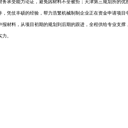
财务承受能力论证，避免因材料不全被拒；天津第三规划所的优
件，凭仗丰硕的经验，帮力浩繁机械制制企业正在资金申请项目
申报材料，从项目初期的规划到后期的跟进，全程供给专业支撑
实力。