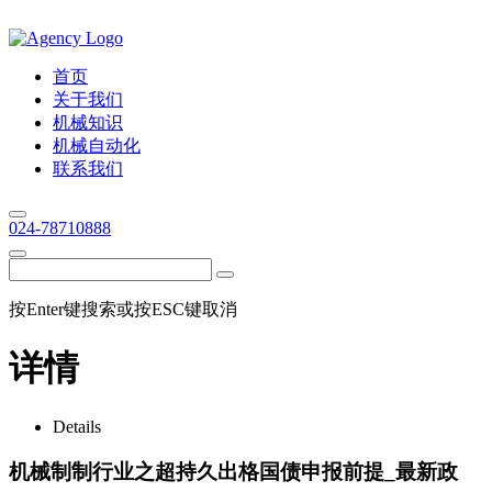
首页
关于我们
机械知识
机械自动化
联系我们
024-78710888
按Enter键搜索或按ESC键取消
详情
Details
机械制制行业之超持久出格国债申报前提_最新政