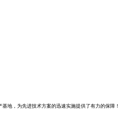
产基地，为先进技术方案的迅速实施提供了有力的保障！