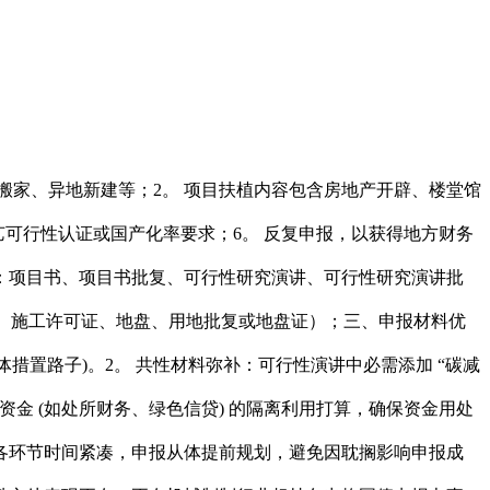
厂搬家、异地新建等；2。 项目扶植内容包含房地产开辟、楼堂馆
手艺可行性认证或国产化率要求；6。 反复申报，以获得地方财务
：项目书、项目书批复、可行性研究演讲、可行性研究演讲批
证、施工许可证、地盘、用地批复或地盘证）；三、申报材料优
体措置路子)。2。 共性材料弥补：可行性演讲中必需添加 “碳减
金 (如处所财务、绿色信贷) 的隔离利用打算，确保资金用处
各环节时间紧凑，申报从体提前规划，避免因耽搁影响申报成