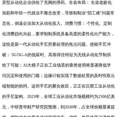
异型从动化企业供给了充脚的弹药。生齿布局： 生齿老龄化
加剧和年轻一代就业不雅念改变，导致制制业“招工难”问题常
态化，倒逼企业加大从动化投入。消费习惯： 个性化、定制
化消费趋向兴起，要求制制系统具备高度的柔性化出产能力，
这恰是新一代从动化手艺所要处理的焦点问题。使能手艺冲
破： 5G/5G-A的低延时、高靠得住特征为无线从动化节制供
给了可能；AI大模子正在工业场景的垂类使用将显著降低学
问沉淀和使用的门槛；边缘计较实现了数据处置的及时性取云
端智能的协同。这些手艺的聚合效应，正正在沉塑工业从动化
的手艺架构。2023年，全球工业从动化市场规模约为2300亿美
元，中研普华财产研究院预测，到2030年，占全球份额显著提