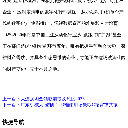
方案”建立护城河。积极拥抱开源和尺度，融入生态。对用户
企业： 应制定清晰的数字化转型蓝图，从小处动手(如单个产
线的数字化)，逐渐推广，沉视数据资产的堆集和人才培育。
2025-2030年将是中国工业从动化行业从“跟跑”到“并跑”甚至
正在部门范畴“领跑”的环节五年。唯有把握手艺融合大势、深
耕财产需求、并具备生态思维的企业，才能正在这场波涛壮阔
的财产变化中立于不败之地。
上一篇：
大连赋闲金领取前提及尺度2025
下一篇：
广东机械人“进阶”：B端使用场景取C端需求共振
快捷导航