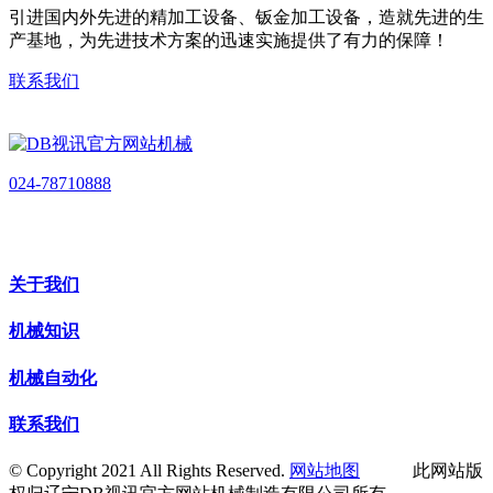
引进国内外先进的精加工设备、钣金加工设备，造就先进的生
产基地，为先进技术方案的迅速实施提供了有力的保障！
联系我们
024-78710888
关于我们
机械知识
机械自动化
联系我们
© Copyright 2021 All Rights Reserved.
网站地图
此网站版