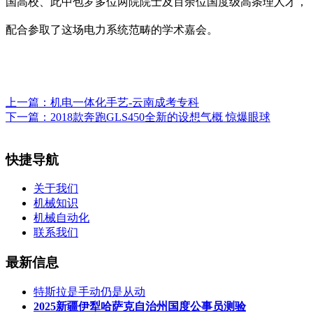
国高校、此中包罗多位两院院士及百余位国度级高条理人才，
配合参取了这场电力系统范畴的学术嘉会。
上一篇：
机电一体化手艺-云南成考专科
下一篇：
2018款奔跑GLS450全新的设想气概 惊爆眼球
快捷导航
关于我们
机械知识
机械自动化
联系我们
最新信息
特斯拉是手动仍是从动
2025新疆伊犁哈萨克自治州国度公事员测验