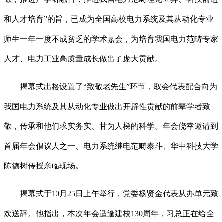
和人才培育”的旨，已成为全国高校电力系统及其从动化专业
师生一年一度不成贫乏的学术嘉会，为培育我国电力范畴专家
人才、电力工业高质量成长做出了庞大贡献。
揭幕式出格设置了“致敬老先生”环节，取会代表配合向为
我国电力系统及其从动化专业做出开辟性贡献的前辈学者致
敬，传承和他们求实务实、甘为人梯的科学。年会侥幸邀请到
首届年会倡议人之一、电力系统继电范畴泰斗、华中科技大学
陈德树传授亲临现场。
揭幕式于10月25日上午举行，党委杨贤金代表从办单元致
欢送辞。他指出，本次年会适逢建校130周年，习总正在给全