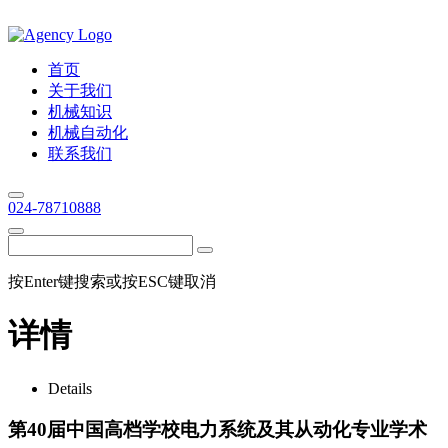
首页
关于我们
机械知识
机械自动化
联系我们
024-78710888
按Enter键搜索或按ESC键取消
详情
Details
第40届中国高档学校电力系统及其从动化专业学术