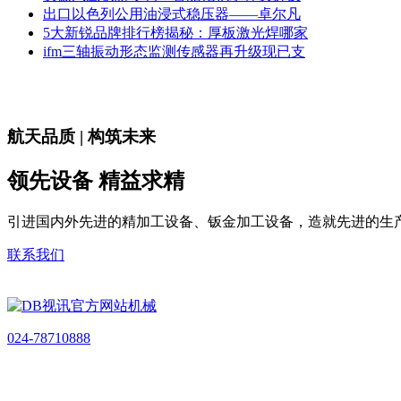
出口以色列公用油浸式稳压器——卓尔凡
5大新锐品牌排行榜揭秘：厚板激光焊哪家
ifm三轴振动形态监测传感器再升级现已支
航天品质 | 构筑未来
领先设备 精益求精
引进国内外先进的精加工设备、钣金加工设备，造就先进的生
联系我们
024-78710888