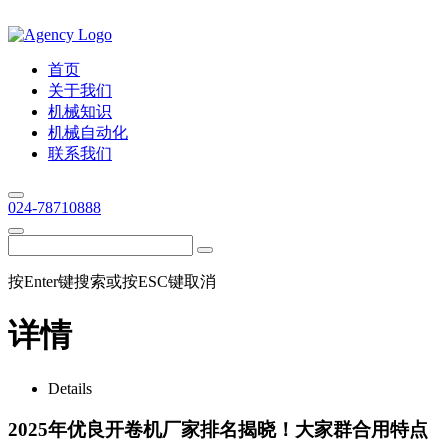
首页
关于我们
机械知识
机械自动化
联系我们
024-78710888
按Enter键搜索或按ESC键取消
详情
Details
2025年优良开卷机厂家排名揭晓！大家群合用特点