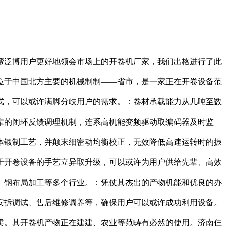
泛博用户更好地领会市场上的开卷机厂家，我们出格进行了此
位于中国北方主要的机械制制——省市，是一家正在开卷设备范
式，可以或许满脚分歧用户的需求。：卷材承载能力从几吨至数
辈的闭环反馈调理机制，连系高机能变频驱动取编码器及时监
体锻制工艺，并颠末细密动均衡校正，无效降低高速运转时的振
于开卷设备的手艺立异取升级，可以或许为用户供给先辈、高效
、钢布局加工等多个行业。：凭仗其杰出的产物机能和优良的办
安拆调试、售后维修调养等，确保用户可以或许成功利用设备。
发卖。其开卷机产物正在建建、农业等范畴有必然的使用。济南仨