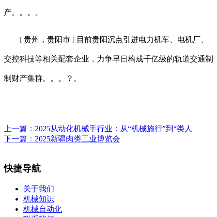
产。。。。
[ 贵州，贵阳市 ] 目前贵阳沉点引进电力机车、电机厂、
交控科技等相关配套企业，力争早日构成千亿级的轨道交通制
制财产集群。。。？。
上一篇：
2025从动化机械手行业：从“机械施行”到“类人
下一篇：
2025新疆肉类工业博览会
快捷导航
关于我们
机械知识
机械自动化