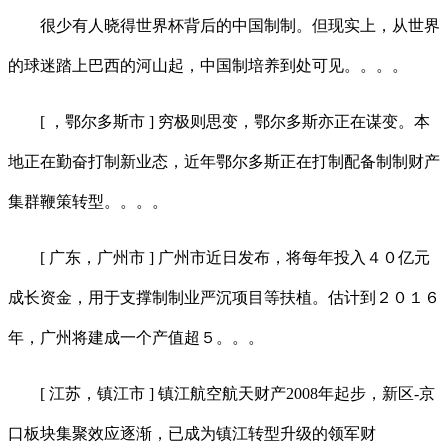
很少有人晓得世界杯背后的中国制制。但现实上，从世界
的球迷踏上巴西的河山起，中国制培养到处可见。。。。
[ ，鄂尔多斯市 ] 穷极则思变，鄂尔多斯亦正在谋变。本
地正在勤奋打制新业态，近年鄂尔多斯正在打制配备制制财产
集群鞭策转型。。。。
[ 广东，广州市 ] 广州市近日发布，将每年投入４０亿元
成长资金，用于支撑制制业严沉项目等扶植。估计到２０１６
年，广州将建成一个产值超５。。。
[ 江苏，镇江市 ] 镇江航空航天财产2008年起步，新区-京
口板块集聚效应逐渐，已成为镇江转型升级的领军财