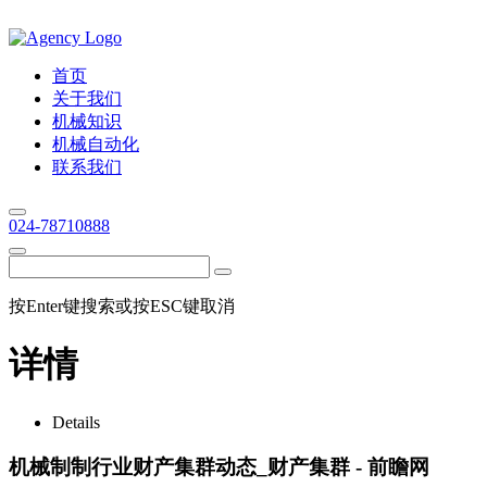
首页
关于我们
机械知识
机械自动化
联系我们
024-78710888
按Enter键搜索或按ESC键取消
详情
Details
机械制制行业财产集群动态_财产集群 - 前瞻网