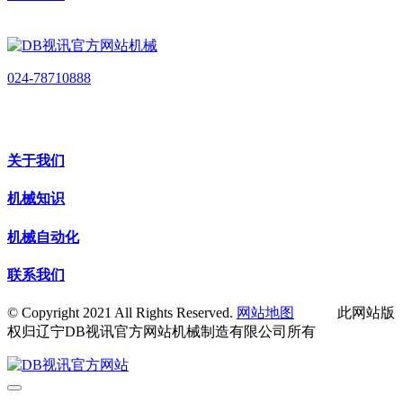
024-78710888
关于我们
机械知识
机械自动化
联系我们
© Copyright 2021 All Rights Reserved.
网站地图
此网站版
权归辽宁DB视讯官方网站机械制造有限公司所有