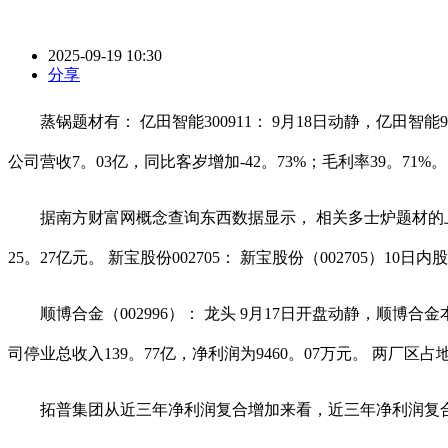
2025-09-19 10:30
分享
蒸锅题材有： 亿田智能300911： 9月18日动静，亿田智能9月1
公司营收7。03亿，同比客岁增加-42。73%；毛利率39。71%。 
据南方财富网概念查询东西数据显示， 相关多士炉题材的上市公司有
25。27亿元。 新宝股份002705： 新宝股份（002705）10日
顺博合金（002996）： 龙头 9月17日开盘动静，顺博合金本年
司停业总收入139。77亿，净利润为9460。07万元。 两厂区
拓普集团从近三年净利润复合增加来看，近三年净利润复合增加为