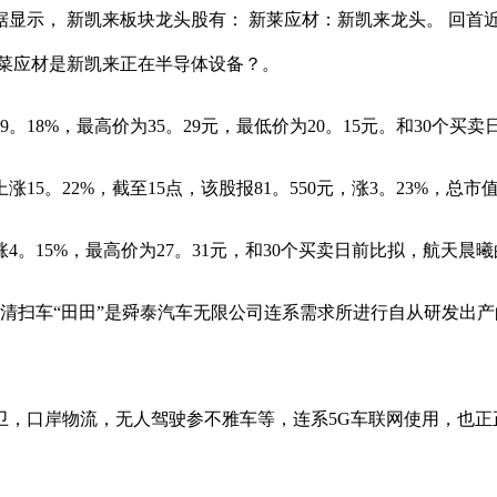
， 新凯来板块龙头股有： 新莱应材：新凯来龙头。 回首近7
 新菜应材是新凯来正在半导体设备？。
8%，最高价为35。29元，最低价为20。15元。和30个买卖日
5。22%，截至15点，该股报81。550元，涨3。23%，总市值
15%，最高价为27。31元，和30个买卖日前比拟，航天晨曦的
能清扫车“田田”是舜泰汽车无限公司连系需求所进行自从研发出
口岸物流，无人驾驶参不雅车等，连系5G车联网使用，也正