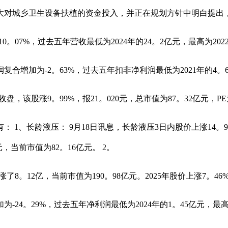
对城乡卫生设备扶植的资金投入，并正在规划方针中明白提出，
%，过去五年营收最低为2024年的24。2亿元，最高为2022
为-2。63%，过去五年扣非净利润最低为2021年的4。6亿
该股涨9。99%，报21。020元，总市值为87。32亿元，PE为
龄液压： 9月18日讯息，长龄液压3日内股价上涨14。91%，
，当前市值为82。16亿元。 2。
。12亿，当前市值为190。98亿元。2025年股价上涨7。46
。29%，过去五年净利润最低为2024年的1。45亿元，最高为2