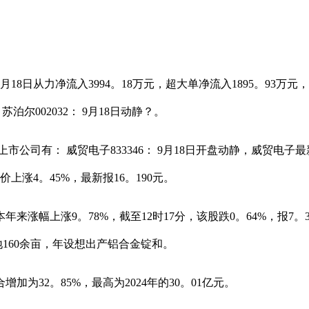
8日从力净流入3994。18万元，超大单净流入1895。93万元，大单
苏泊尔002032： 9月18日动静？。
： 威贸电子833346： 9月18日开盘动静，威贸电子最新报3
内股价上涨4。45%，最新报16。190元。
来涨幅上涨9。78%，截至12时17分，该股跌0。64%，报7。36
占地160余亩，年设想出产铝合金锭和。
32。85%，最高为2024年的30。01亿元。