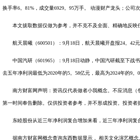
换手率6。81%，成交量6929。95万手。 动漫财产龙头；公
本文拔取数据仅做为参考，并不克不及全面、精确地反映任
航天晨曦（600501）：9月18日，航天晨曦开盘报24。42元
中国汽研（601965）：9月18日动静，中国汽研截至下战书3点
去五年净利润最低为2020年的5。58亿元，最高为2024年的9。
南方财富网声明：资讯仅代表做者小我概念。不应消息（包
第一时间奉告删除。仅供投资者参考，并不形成投资。投资者
东睦股份从近三年净利润复合增加来看，近三年净利润复合增加为
据南方财富网概念查询东西数据显示， 相关文化演艺概念上市公司