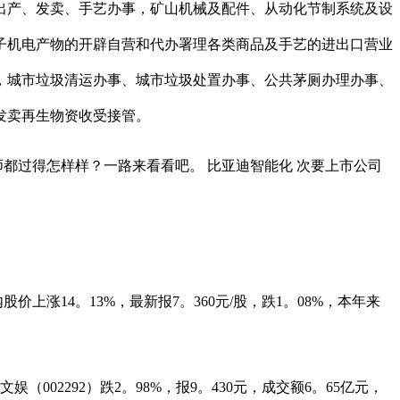
产、发卖、手艺办事，矿山机械及配件、从动化节制系统及设
子机电产物的开辟自营和代办署理各类商品及手艺的进出口营业
，城市垃圾清运办事、城市垃圾处置办事、公共茅厕办理办事、
发卖再生物资收受接管。
师都过得怎样样？一路来看看吧。 比亚迪智能化 次要上市公司
价上涨14。13%，最新报7。360元/股，跌1。08%，本年来
002292）跌2。98%，报9。430元，成交额6。65亿元，