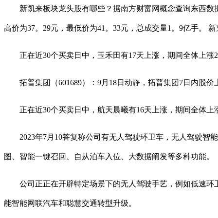
新凯来板块龙头股有哪些？据南方财富网概念查询东西数据显示
高价为37。29元，最低价为41。33元，总成交量1。9亿手。
正在近30个买卖日中，玉禾田有17天上涨，期间全体上涨29。1
拓普集团（601689）：9月18日动静，拓普集团7日内股价上涨1
正在近30个买卖日中，航天晨曦有16天上涨，期间全体上涨4。
2023年7月10答复称公司有无人驾驶环卫车，无人驾驶智
图、智能一键召回、自从泊车入位、大数据阐发等多种功能。
公司正正在开辟特定场景下的无人驾驶手艺，例如低速环卫，
能智能网联汽车和聪慧交通转型升级。