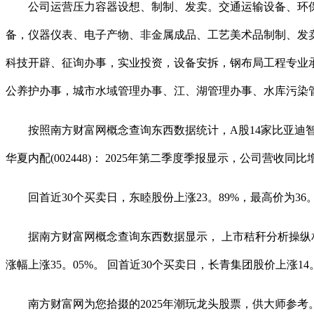
公司运营压力容器设想、制制、发卖。交通运输设备、环保
备，仪器仪表、电子产物、非金属成品、工艺美术品制制、发
科技开辟、征询办事，实业投资，设备安拆，钢布局工程专业
公养护办事，城市水域管理办事、江、湖管理办事、水库污染
按照南方财富网概念查询东西数据统计，A股14家比亚迪智能化
华夏内配(002448)： 2025年第二季度季报显示，公司营收同比
回首近30个买卖日，东睦股份上涨23。89%，最高价为36。
据南方财富网概念查询东西数据显示， 上市秸秆分析操纵相关企业有：
涨幅上涨35。05%。 回首近30个买卖日，长青集团股价上涨14
南方财富网为您拾掇的2025年潮玩龙头股票，供大师参考。 1、奥