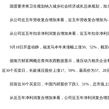
国度要求将卫生规划纳入城乡社会经济成长总体规划，加大
从公司近五年营收复合增加来看，近五年营收复合增加为-10。07
从公司近五年扣非净利润复合增加来看，近五年扣非净利润复合增加
9月18日开盘动静，福龙马本年来涨幅上涨50。52%，截至收盘，
据南方财富网概念查询东西数据显示，液压动力相关企业有： 1、长
近30个买卖日，长龄液压股价上涨17。59%，最高价为57。28元
回首近30个买卖日，中国汽研股价下跌3。31%，总市值上涨了8
从近五年净利润复合增加来看，公司近五年净利润复合增加为-24