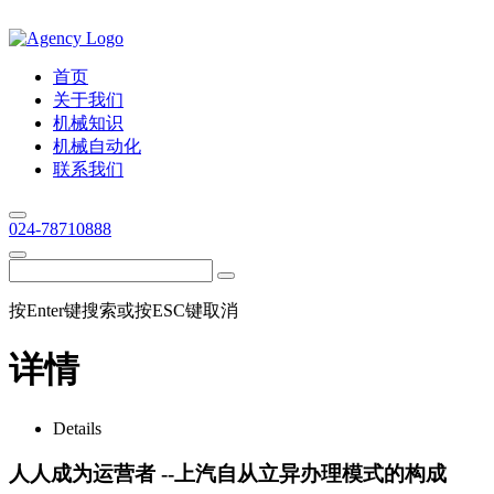
首页
关于我们
机械知识
机械自动化
联系我们
024-78710888
按Enter键搜索或按ESC键取消
详情
Details
人人成为运营者 --上汽自从立异办理模式的构成