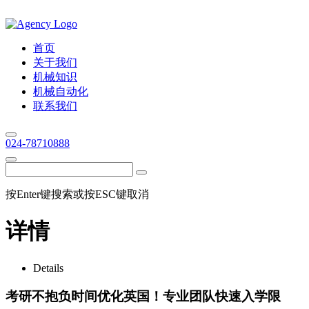
首页
关于我们
机械知识
机械自动化
联系我们
024-78710888
按Enter键搜索或按ESC键取消
详情
Details
考研不抱负时间优化英国！专业团队快速入学限