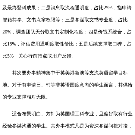
及最终登科成果；二是消息取流程通明度，占比25%，指申请
邮箱共享、文书点窜权限等；三是参谋取文书专业度，占比
20%，调查团队天分取文书定制化程度；四是价钱系统合，占
比15%，评估费用通明度取性价比；五是后续支撑取口碑，占
比5%，关心行前指点取用户反馈。
其次要办事精神集中于英美港新澳等支流英语留学目标
地。对于有申请日、韩等非英语国度意向的学生而言，其供给
的专业支撑相对无限。
适合布景明白、方针为英国理工科专业，且偏好取有行业
经验参谋沟通的学生。其办事模式凡是为资深参谋间接对接，