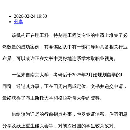
2026-02-24 19:50
分享
该机构正在理工科，特别是工程类专业的申请上堆集了必
然数量的成功案例。其参谋团队中有一部门导师具备相关行业
布景，可以或许正在文书中更好地连系学术取职业视角。
一位来自南京大学，考研后于2025年2月始规划留学的L
同窗，通过其办事，正在四周内完成定位、文书并递交申请，
最终获得了布里斯托大学和格拉斯哥大学的登科。
供给较为详尽的行前指点办事，包罗签证辅帮、住宿消息
分享及线上重生碰头会等，对初次出国的学生较为敌对。