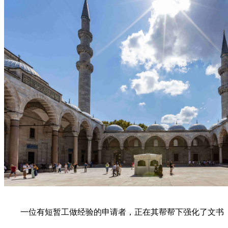
一位有短暂工做经验的申请者，正在其帮帮下强化了文书