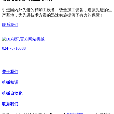
引进国内外先进的精加工设备、钣金加工设备，造就先进的生
产基地，为先进技术方案的迅速实施提供了有力的保障！
联系我们
024-78710888
关于我们
机械知识
机械自动化
联系我们