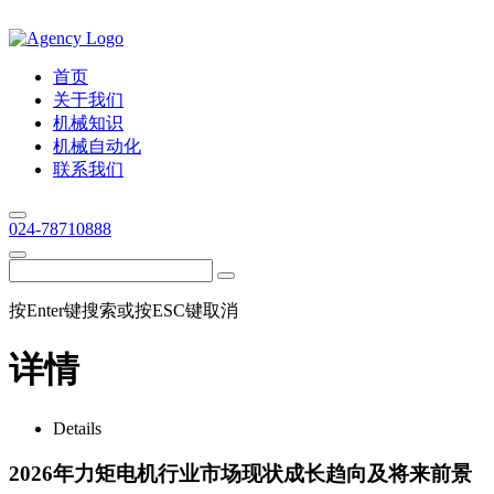
首页
关于我们
机械知识
机械自动化
联系我们
024-78710888
按Enter键搜索或按ESC键取消
详情
Details
2026年力矩电机行业市场现状成长趋向及将来前景