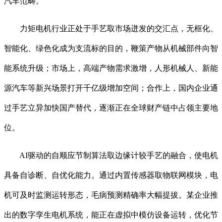
汽车范畴。
力矩电机行业正处于手艺取市场迸发的交汇点，无框化、
智能化、绿色化成为支流标的目的，鞭策产物从机械部件向智
能系统升级；市场上，高端产物需求激增，人形机械人、新能
源汽车等新兴场景打开千亿级增加空间；合作上，国内企业通
过手艺立异加快国产替代，逐渐正在全球财产链中占领主要地
位。
AI驱动的自顺应节制算法取边缘计较手艺的融合，使电机
具备自诊断、自优化能力。通过内置传感器取物联网模块，电
机可及时监测运转形态，毛病预测精确率大幅提拔。某企业推
出的数字孪生电机系统，能正在虚拟中模仿设备运转，优化节