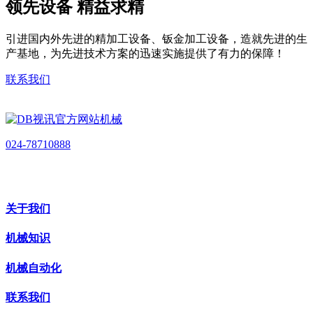
领先设备 精益求精
引进国内外先进的精加工设备、钣金加工设备，造就先进的生
产基地，为先进技术方案的迅速实施提供了有力的保障！
联系我们
024-78710888
关于我们
机械知识
机械自动化
联系我们