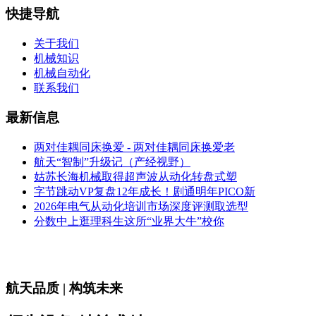
快捷导航
关于我们
机械知识
机械自动化
联系我们
最新信息
两对佳耦同床换爱 - 两对佳耦同床换爱老
航天“智制”升级记（产经视野）
姑苏长海机械取得超声波从动化转盘式塑
字节跳动VP复盘12年成长！剧通明年PICO新
2026年电气从动化培训市场深度评测取选型
分数中上逛理科生这所“业界大牛”校你
航天品质 | 构筑未来